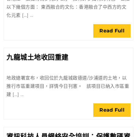
色
以下幾個方面： 東西融合的文化：香港融合了中西方的文
化元素 […] ...
Rea
Read Full
Full
九
九龍城土地收回重建
龍
城
地政總署宣布，收回位於九龍城啟德道/沙浦道的土地，以
土
推行市區重建項目，詳情今日刊憲。 該項目已納入市區重
地
建 […] ...
收
回
Rea
Read Full
重
Full
建
資訊科技人員網絡安全培訓：保護數碼資