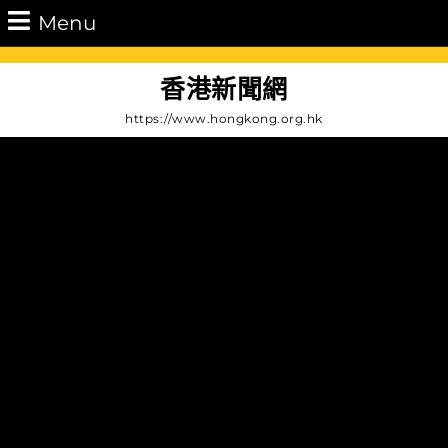
Skip
Menu
Menu
to
content
Skip
香港新聞網
to
https://www.hongkong.org.hk
Content