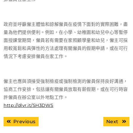
政府並呼籲僱主體恤和諒解僱員在疫情下面對的實際困難，盡
量為他們提供便利。例如，在小學、幼稚園和幼兒中心等暫停
面授課堂期間，僱員若有需要在家照顧學童和幼兒，僱主可採
用較寬鬆和具彈性的方法處理有關僱員的假期申請，或在可行
情況下考慮安排僱員在家工作。
僱主也應與須接受強制檢疫或強制檢測的僱員保持良好溝通，
協商工作安排，包括讓有關僱員放取有薪假期，或在可行時容
許僱員在辦公室以外地點工作。
http://dlvr.it/SH3DWS
文
Previous
Next
Previous
Next
章
post:
post: