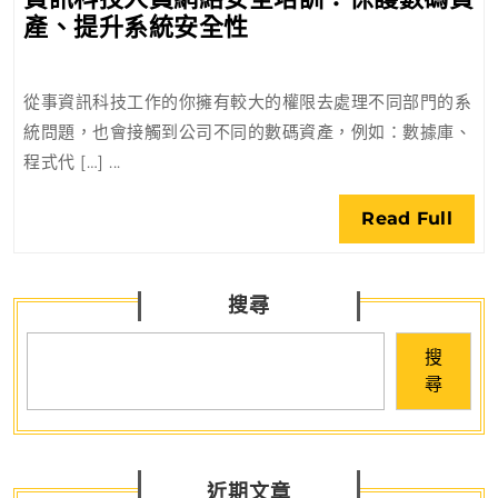
資
產、提升系統安全性
訊
科
從事資訊科技工作的你擁有較大的權限去處理不同部門的系
技
統問題，也會接觸到公司不同的數碼資產，例如：數據庫、
人
程式代 […] ...
員
網
Rea
Read Full
絡
Full
安
全
搜尋
培
訓：
搜
保
尋
護
數
碼
資
近期文章