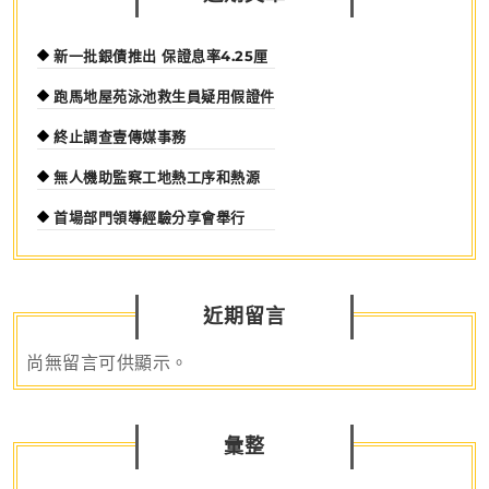
產、
提
新一批銀債推出 保證息率4.25厘
升
跑馬地屋苑泳池救生員疑用假證件
系
統
終止調查壹傳媒事務
安
無人機助監察工地熱工序和熱源
全
性
首場部門領導經驗分享會舉行
近期留言
尚無留言可供顯示。
彙整