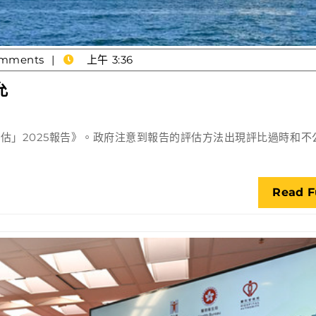
mments
上午 3:36
世
允
銀
營
估」2025報告》。政府注意到報告的評估方法出現評比過時和不
商
環
境
Read F
報
告
評
估
方
法
不