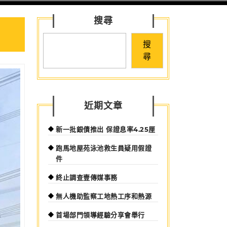
for:
搜尋
搜
尋
近期文章
新一批銀債推出 保證息率4.25厘
跑馬地屋苑泳池救生員疑用假證
件
終止調查壹傳媒事務
無人機助監察工地熱工序和熱源
首場部門領導經驗分享會舉行