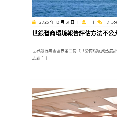
2025
2025 年 12 月 31 日
0 Co
年
世銀營商環境報告評估方法不公
12
月
31
日
世界銀行集團發表第二份《「營商環境成熟度評
之處 […] ...