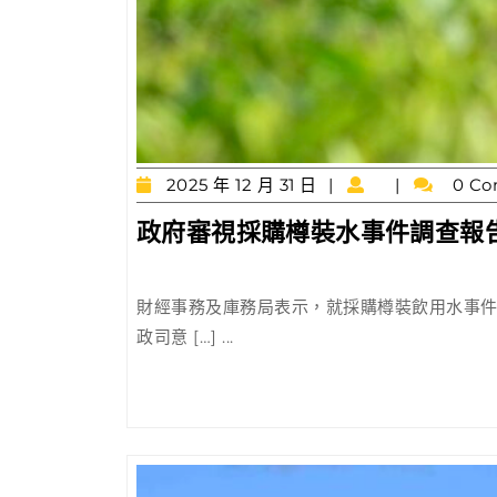
2025
2025 年 12 月 31 日
0 Co
年
政府審視採購樽裝水事件調查報
12
月
31
日
財經事務及庫務局表示，就採購樽裝飲用水事
政司意 […] ...