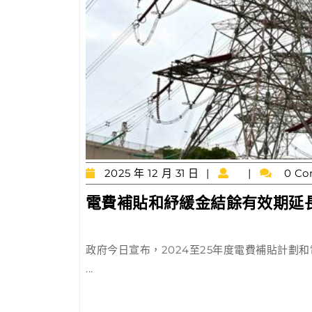
2025
2025 年 12 月 31 日
0 Co
年
電費補貼和紓緩金結餘有效期延
12
月
31
日
政府今日宣布，2024至25年度電費補貼計劃和
...