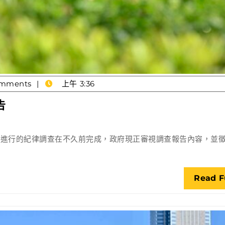
mments
上午 3:36
政
告
府
審
件進行的紀律調查在不久前完成，政府現正審視調查報告內容，並
視
採
購
Read F
樽
裝
水
事