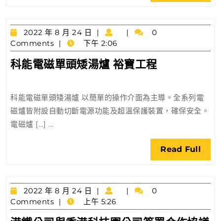
助
Full
辦
力
首
香
2022
2022 年 8 月 24 日
0
屆
港
年
Comments
下午 2:06
「工
8
創
業
科
科能電磁單頭矮湯爐 裕寶工程
月
新
X
能
24
製
創
日
電
造
科
科能電磁單頭矮湯爐 以簡單的操作介面為主導。全系列電
磁
體
磁爐皆附設自動切斷電源功能及超溫保護裝置，確保安全。
單
驗
電磁爐 […] ...
頭
之
矮
旅」
Rea
Read Full
湯
為
Full
爐
新
裕
興
2022
寶
2022 年 8 月 24 日
0
產
年
Comments
上午 5:26
工
8
業
程