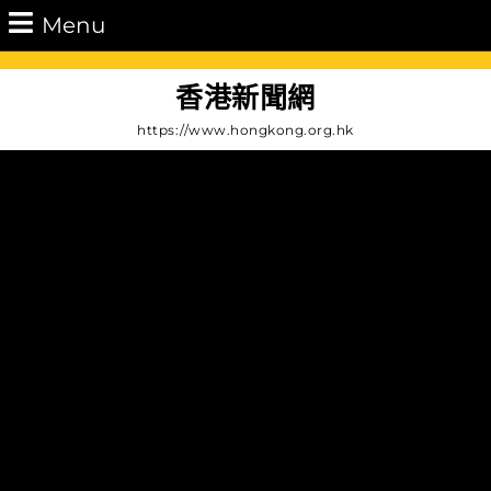
Skip
Menu
Menu
to
content
Skip
香港新聞網
to
https://www.hongkong.org.hk
Content