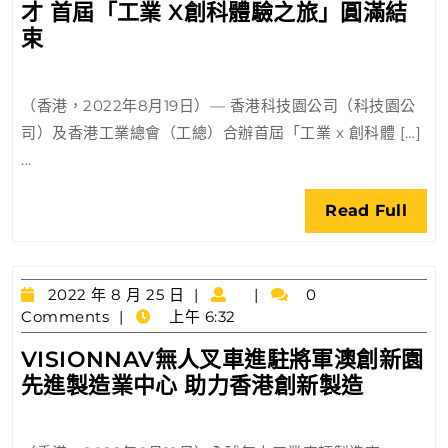
才 首屆「工業 X創科體驗之旅」圓滿結
25
日
科
束
技
園
（香港，2022年8月19日）— 香港科技園公司（科技園公
和
司）及香港工業總會（工總）合辦首屆「工業 x 創科體 […]
工
...
總
攜
Rea
Read Full
手
Full
為
新
興
2022
2022 年 8 月 25 日
0
年
Comments
上午 6:32
產
8
業
VISIONNAV無人叉車進駐將軍澳創新園
月
孕
VISIO
先進製造業中心 助力香港創新製造
25
育
日
無
創
人