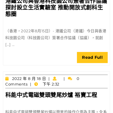
港鐵公司與香港科技園公司簽署合作協議
月
孕
探討設立生活實驗室 推動開放式創科生
24
育
日
港
態圈
創
鐵
科
公
人
（香港，2022年8月15日）- 港鐵公司（港鐵）今日與香港
司
才
科技園公司（科技園公司）簽署合作協議（協議），就創
與
[…] ...
香
港
Rea
Read Full
科
Full
技
園
公
2022
2022 年 8 月 18 日
0
年
Comments
下午 2:32
司
8
簽
科
科能中式電磁雙頭雙尾炒爐 裕寶工程
月
署
能
18
合
日
中
作
科能中式電磁雙頭雙尾炒爐以簡單的操作介面為主導。全系