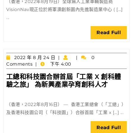
科
（香港，2022年8月19日）全球無人工業車輛製造商
叉
人
VisionNav現正位於將軍澳創新園內先進製造業中心 ( […]
車
才
...
進
首
駐
屆
Rea
Read Full
將
「工
Full
軍
業
澳
X
2022
創
2022 年 8 月 24 日
0
創
年
Comments
下午 4:00
新
科
8
園
工總和科技園合辦首屆「工業 X 創科體
月
體
先
工
驗之旅」 為新興產業孕育創科人才
24
驗
進
日
總
之
製
和
旅」
造
（香港，2022年8月16日） — 香港工業總會（「工總」）
科
圓
業
及香港科技園公司（「科技園」）合辦首屆「工業 x […] ...
技
滿
中
園
結
心
Rea
Read Full
合
束