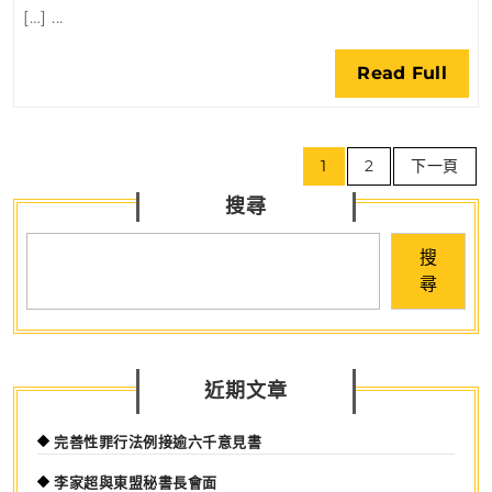
科
[…] ...
份
生
建
態
Rea
Read Full
築
圈
Full
圖
發
則
文
展
1
2
下一頁
章
搜尋
導
覽
搜
尋
近期文章
完善性罪行法例接逾六千意見書
李家超與東盟秘書長會面