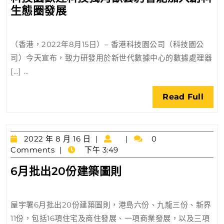
科
生態圈發展
16
日
技
園
（香港，2022年8月15日）– 香港科技園公司（科技園公
歡
司）今天宣布，致力研發用於新世代數據中心的數據處理器
迎
[…] ...
科
技
Rea
Read Full
獨
Full
角
獸
雲
2022
2022 年 8 月 16 日
0
年
Comments
下午 3:49
豹
8
智
6
6月批出20份建築圖則
月
能
月
16
加
日
批
入
屋宇署6月批出20份建築圖則，港島六份、九龍三份、新界
出
創
11份，包括16項住宅及商住發展、一項商業發展，以及三項
20