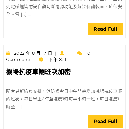
式
協
列電磁爐皆附設自動切斷電源功能及超溫保護裝置，確保安
電
議
全。電 […] ...
磁
探
雙
討
Rea
Read Full
頭
設
Full
雙
立
尾
生
2022
炒
2022 年 8 月 17 日
0
活
年
Comments
下午 8:11
爐
實
8
裕
機
機場抗疫車輛班次加密
月
驗
寶
場
17
室
工
日
抗
推
程
配合最新檢疫安排，消防處今日中午開始增加機場抗疫車輛
疫
動
的班次，每日早上6時至凌晨1時每半小時一班，每日凌晨1
車
開
時至 […] ...
輛
放
班
式
Rea
Read Full
次
創
Full