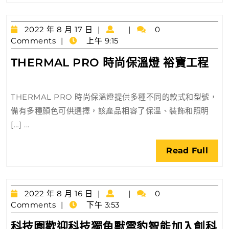
加
科
密
生
2022
2022 年 8 月 17 日
0
態
年
Comments
上午 9:15
圈
8
TH
THERMAL PRO 時尚保溫燈 裕寶工程
月
PR
17
日
時
THERMAL PRO 時尚保溫燈提供多種不同的款式和型號，
尚
備有多種顏色可供選擇，該產品相容了保溫、裝飾和照明
保
[…] ...
溫
燈
Rea
Read Full
裕
Full
寶
工
2022
程
2022 年 8 月 16 日
0
年
Comments
下午 3:53
8
科技園歡迎科技獨角獸雲豹智能加入創科
月