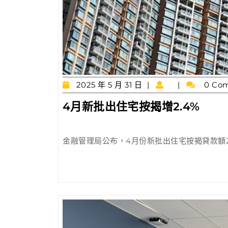
2025
2025 年 5 月 31 日
0 Co
年
4
4月新批出住宅按揭增2.4%
5
月
月
31
新
日
金融管理局公布，4月份新批出住宅按揭貸款額253
批
出
住
宅
按
揭
增