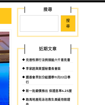
for:
搜尋
搜
尋
近期文章
完善性罪行法例接逾六千意見書
李家超與東盟秘書長會面
選委會界別分組選舉11月22日舉
行
新一批銀債推出 保證息率4.25厘
跑馬地屋苑泳池救生員疑用假證
件