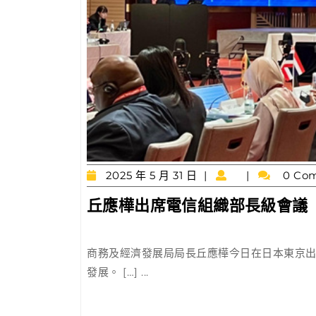
2025
2025 年 5 月 31 日
0 Co
年
丘應樺出席電信組織部長級會議
5
月
31
日
商務及經濟發展局局長丘應樺今日在日本東京
發展。 […] ...