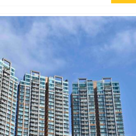
組
織
部
長
級
會
議