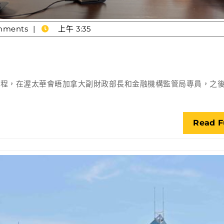
mments
上午 3:35
行程，在渥太華會晤加拿大副財政部長和金融機構監管局專員，之
Read F