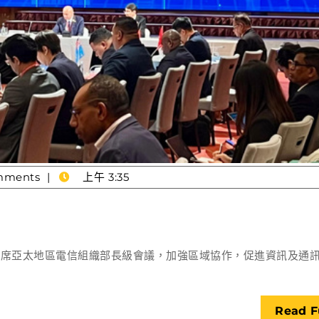
mments
上午 3:35
丘
應
樺
出席亞太地區電信組織部長級會議，加強區域協作，促進資訊及通
出
席
電
Read F
信