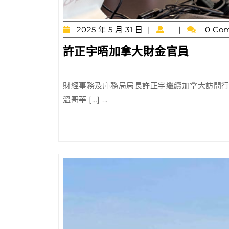
2025
2025 年 5 月 31 日
0 Co
年
許
許正宇晤加拿大財金官員
5
正
月
31
宇
日
財經事務及庫務局局長許正宇繼續加拿大訪問
晤
溫哥華 […] ...
加
拿
大
財
金
官
員