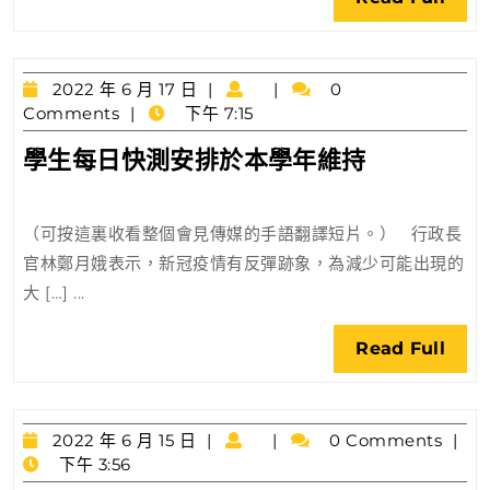
層
Full
提
供
2022
適
2022 年 6 月 17 日
0
年
Comments
下午 7:15
切
6
居
學
學生每日快測安排於本學年維持
月
所
生
17
日
每
（可按這裏收看整個會見傳媒的手語翻譯短片。） 行政長
日
官林鄭月娥表示，新冠疫情有反彈跡象，為減少可能出現的
快
大 […] ...
測
安
Rea
Read Full
排
Full
於
本
2022
學
2022 年 6 月 15 日
0 Comments
年
下午 3:56
年
6