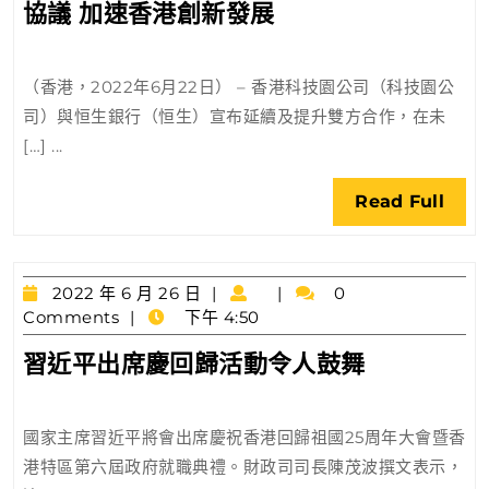
香
協議 加速香港創新發展
29
日
港
科
（香港，2022年6月22日） – 香港科技園公司（科技園公
技
司）與恒生銀行（恒生）宣布延續及提升雙方合作，在未
園
[…] ...
公
司
Rea
Read Full
與
Full
恒
生
2022
銀
2022 年 6 月 26 日
0
年
Comments
下午 4:50
行
6
達
習
習近平出席慶回歸活動令人鼓舞
月
成
近
26
全
日
平
新
國家主席習近平將會出席慶祝香港回歸祖國25周年大會暨香
出
合
港特區第六屆政府就職典禮。財政司司長陳茂波撰文表示，
席