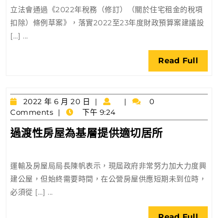
歡
立法會通過《2022年稅務（修訂）（關於住宅租金的稅項
迎
扣除）條例草案》，落實2022至23年度財政預算案建議設
住
[…] ...
宅
租
Rea
Read Full
金
Full
扣
稅
2022
法
2022 年 6 月 20 日
0
年
Comments
下午 9:24
案
6
通
過
過渡性房屋為基層提供適切居所
月
過
渡
20
日
性
運輸及房屋局局長陳帆表示，現屆政府非常努力加大力度興
房
建公屋，但始終需要時間，在公營房屋供應短期未到位時，
屋
必須從 […] ...
為
基
Rea
Read Full