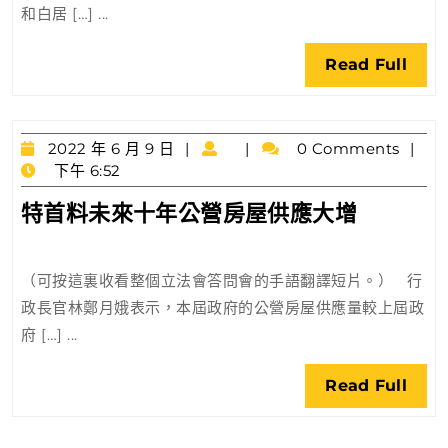
和白居 […] ...
攪
珠
Rea
Read Full
結
Full
果
公
2022
布
2022 年 6 月 9 日
0 Comments
年
下午 6:52
6
特
特首料未來十年公營房屋供應大增
月
首
9
日
料
（可按這裏收看整個立法會答問會的手語翻譯短片。） 行
未
政長官林鄭月娥表示，本屆政府的公營房屋供應量較上屆政
來
府 […] ...
十
年
Rea
Read Full
公
Full
營
房