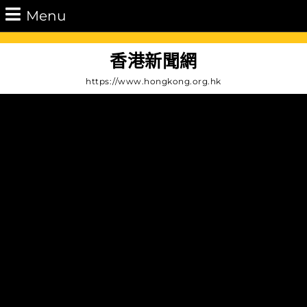
Skip
Menu
Menu
to
content
Skip
香港新聞網
to
https://www.hongkong.org.hk
Content