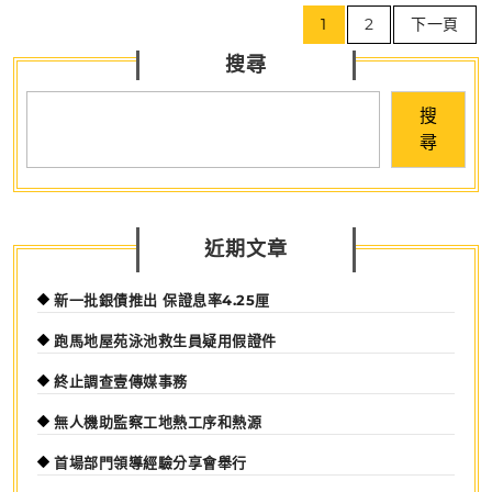
文
屋
1
2
下一頁
章
供
搜尋
導
應
覽
大
搜
增
尋
近期文章
新一批銀債推出 保證息率4.25厘
跑馬地屋苑泳池救生員疑用假證件
終止調查壹傳媒事務
無人機助監察工地熱工序和熱源
首場部門領導經驗分享會舉行