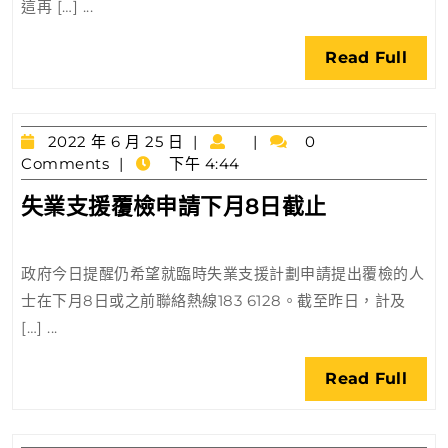
作
這再 […] ...
慶
協
回
議
Rea
Read Full
歸
加
Full
活
速
動
香
2022
令
2022 年 6 月 25 日
0
港
年
Comments
下午 4:44
人
創
6
鼓
失
失業支援覆檢申請下月8日截止
月
新
舞
業
25
發
日
支
展
政府今日提醒仍希望就臨時失業支援計劃申請提出覆檢的人
援
士在下月8日或之前聯絡熱線183 6128。截至昨日，計及
覆
[…] ...
檢
申
Rea
Read Full
請
Full
下
月