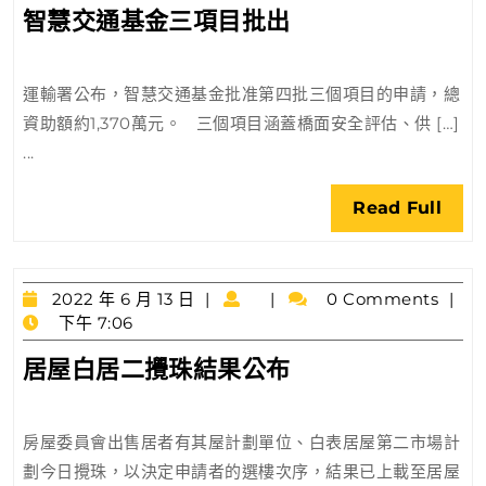
維
智
智慧交通基金三項目批出
月
持
慧
15
日
交
運輸署公布，智慧交通基金批准第四批三個項目的申請，總
通
資助額約1,370萬元。 三個項目涵蓋橋面安全評估、供 […]
基
...
金
三
Rea
Read Full
項
Full
目
批
2022
出
2022 年 6 月 13 日
0 Comments
年
下午 7:06
6
居
居屋白居二攪珠結果公布
月
屋
13
日
白
房屋委員會出售居者有其屋計劃單位、白表居屋第二市場計
居
劃今日攪珠，以決定申請者的選樓次序，結果已上載至居屋
二