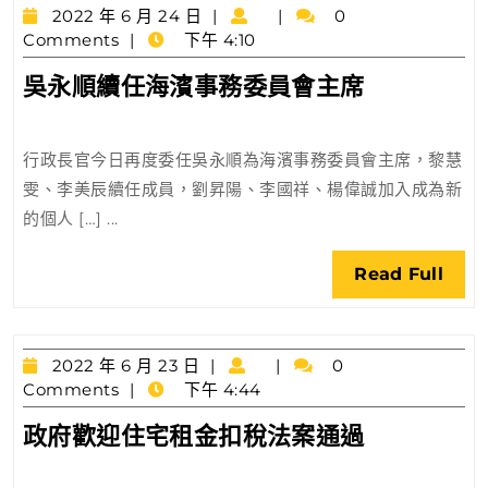
2022
8
2022 年 6 月 24 日
0
年
Comments
下午 4:10
日
6
截
吳
吳永順續任海濱事務委員會主席
月
止
永
24
日
順
行政長官今日再度委任吳永順為海濱事務委員會主席，黎慧
續
雯、李美辰續任成員，劉昇陽、李國祥、楊偉誠加入成為新
任
的個人 […] ...
海
濱
Rea
Read Full
事
Full
務
委
2022
員
2022 年 6 月 23 日
0
年
Comments
下午 4:44
會
6
主
政
政府歡迎住宅租金扣稅法案通過
月
席
府
23
日