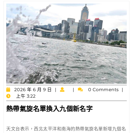
體
成
分
廢
棄
物
2026
2026 年 6 月 9 日
0 Comments
年
上午 3:22
6
熱
熱帶氣旋名單換入九個新名字
月
帶
9
日
氣
天文台表示，西北太平洋和南海的熱帶氣旋名單新增九個名
旋