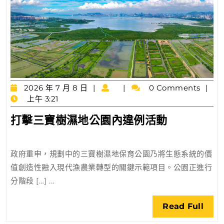
2026
2026 年 7 月 8 日
0 Comments
年
上午 3:21
7
打
打擊三寶樹濕地公園內違例活動
月
擊
8
日
三
政府重申，規劃中的三寶樹濕地保育公園乃將生態系統的價
寶
值創造性融入現代漁農業轉型的關鍵示範項目。公園正進行
樹
分階段 […] ...
濕
地
Rea
Read Full
公
Full
園