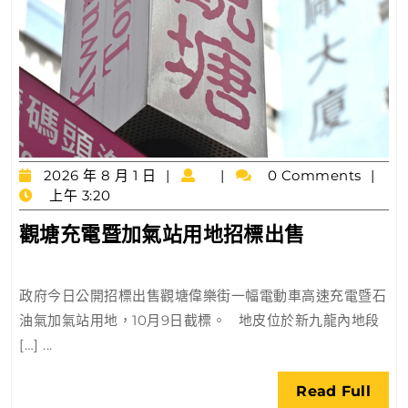
2026
2026 年 8 月 1 日
0 Comments
年
上午 3:20
8
觀
觀塘充電暨加氣站用地招標出售
月
塘
1
日
充
政府今日公開招標出售觀塘偉樂街一幅電動車高速充電暨石
電
油氣加氣站用地，10月9日截標。 地皮位於新九龍內地段
暨
[…] ...
加
氣
Rea
Read Full
站