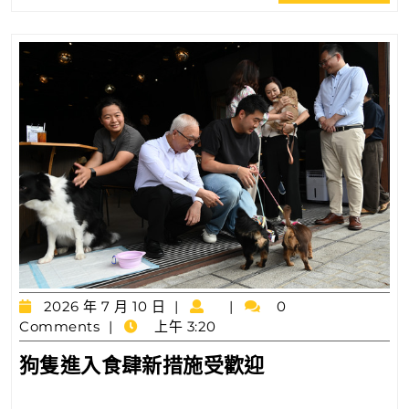
Full
用
地
招
標
出
售
2026
2026 年 7 月 10 日
0
年
Comments
上午 3:20
7
狗
狗隻進入食肆新措施受歡迎
月
隻
10
日