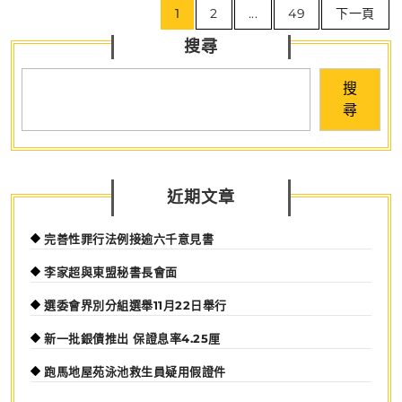
落
1
2
...
49
下一頁
章
實
搜尋
導
到
覽
位
搜
尋
近期文章
完善性罪行法例接逾六千意見書
李家超與東盟秘書長會面
選委會界別分組選舉11月22日舉行
新一批銀債推出 保證息率4.25厘
跑馬地屋苑泳池救生員疑用假證件