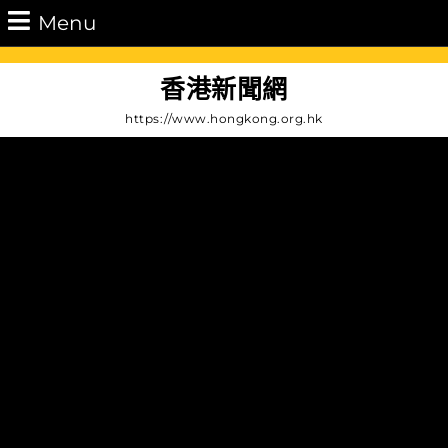
Skip
Menu
Menu
to
content
Skip
香港新聞網
to
https://www.hongkong.org.hk
Content