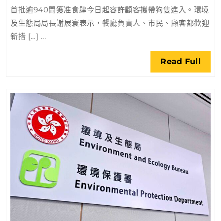
進
首批逾940間獲准食肆今日起容許顧客攜帶狗隻進入。環境
入
及生態局局長謝展寰表示，餐廳負責人、市民、顧客都歡迎
食
新措 […] ...
肆
新
Rea
Read Full
措
Full
施
受
歡
迎