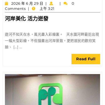
2026
2026 年 6 月 29 日
0
年
Comments
上午 3:21
6
河
河岸美化 活力迸發
月
岸
29
日
美
遊河不知天在水，風光盡入彩繪裏。 天水圍河畔最近出現
化
一幅大型彩繪，不但描畫出河岸景致，更把居民的歡欣笑
活
臉、 […] ...
力
迸
Rea
Read Full
發
Full