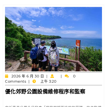
內
違
例
活
動
2026
2026 年 6 月 30 日
0
年
Comments
上午 3:20
6
優
優化郊野公園設備維修程序和監察
月
化
30
日
郊