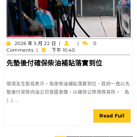
2026
2026 年 5 月 22 日
0
年
Comments
下午 10:40
5
先
先墊後付確保柴油補貼落實到位
月
墊
22
日
後
環境及生態局表示，為使柴油補貼落實到位，政府一直以先
付
墊後付安排向油公司發還差價，以確保公帑用得其所。 ​為
確
[…] ...
保
柴
Rea
Read Full
油
Full
補
貼
文