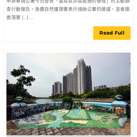
申訴專員公署今日發表「當局就郊區設施的管理」的主動調
野
查行動報告。漁農自然護理署表示接納公署的建議，並會跟
公
進落實 […] ...
園
設
Rea
Read Full
備
Full
維
修
程
序
和
監
察