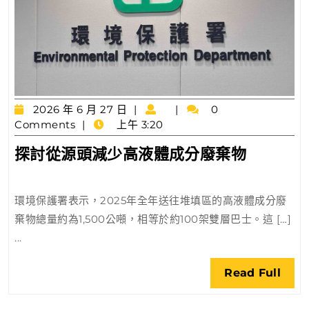
2026
2026 年 6 月 27 日
0
年
Comments
上午 3:20
6
探
探討從源頭減少高液體成分廢棄物
月
討
27
日
從
環境保護署表示，2025年全年送往堆填區的高液體成分廢
源
棄物總量約為1,500公噸，相等於約100架雙層巴士。這 […]
頭
...
減
少
Rea
Read Full
高
Full
液