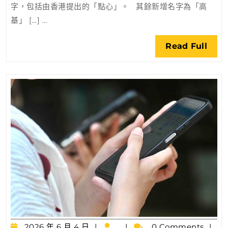
字，包括由香港提出的「點心」。 其餘新增名字為「高
名
基」 […] ...
單
換
Rea
Read Full
入
Full
九
個
新
名
字
2026
2026 年 6 月 4 日
0 Comments