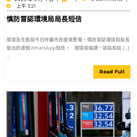
年
上午 3:21
6
慎
慎防冒認環境局局長短信
月
防
4
日
冒
環境及生態局今日呼籲市民提高警覺，慎防冒認環境局局長
認
發出的虛假WhatsApp短信。 環境局強調，該局和局 […]
環
...
境
局
Rea
Read Full
局
Full
長
短
信