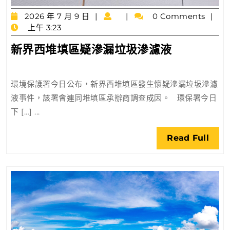
2026
2026 年 7 月 9 日
0 Comments
年
上午 3:23
7
新
新界西堆填區疑滲漏垃圾滲濾液
月
界
9
日
西
環境保護署今日公布，新界西堆填區發生懷疑滲漏垃圾滲濾
堆
液事件，該署會連同堆填區承辦商調查成因。 環保署今日
填
下 […] ...
區
疑
Rea
Read Full
滲
Full
漏
垃
圾
滲
濾
液