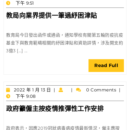
年
下午 9:51
慮
1
教
教局向業界提供一筆過紓困津貼
月
局
18
日
向
教育局今日發出函件或通函，通知學校有關第五輪防疫抗疫
業
基金下與教育範疇相關的紓困津貼和資助詳情，涉及開支約
界
3億3 […] ...
提
供
Rea
Read Full
一
Full
筆
過
2022
紓
2022 年 1 月 13 日
0 Comments
年
下午 9:08
困
1
津
政
政府籲僱主按疫情推彈性工作安排
月
貼
府
13
日
籲
政府表示，因應2019冠狀病毒病疫情最新情況，僱主應按