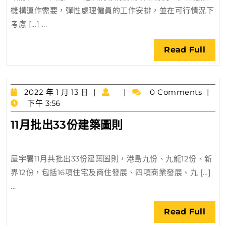
僱
機構運作需要，彈性處理僱員的工作安排，並在可行情況下
主
考慮 […] ...
按
疫
Rea
Read Full
情
Full
推
彈
2022
性
2022 年 1 月 13 日
0 Comments
年
下午 3:56
工
1
作
11
11月批出33份建築圖則
月
安
月
13
排
日
批
屋宇署11月共批出33份建築圖則，港島九份、九龍12份、新
出
界12份，包括16項住宅及商住發展、四項商業發展、九 […]
33
...
份
建
Rea
Read Full
築
Full