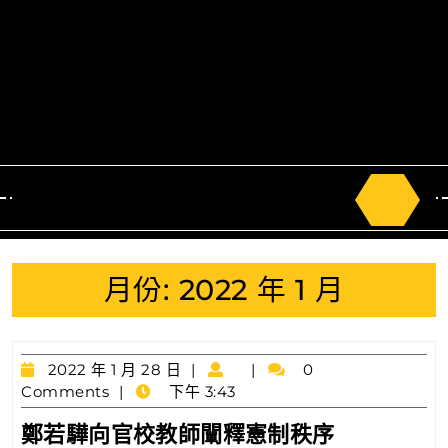
Search
for:
月份:
2022 年 1 月
2022
2022 年 1 月 28 日
0
年
Comments
下午 3:43
1
鄭
鄭若驊向官校教師闡釋憲制秩序
月