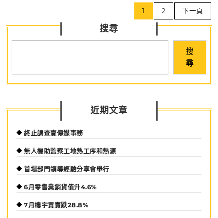
文
可
1
2
下一頁
章
「食
搜尋
導
得
覽
妙」!
搜
(客
尋
戶
資
訊)
近期文章
終止調查壹傳媒事務
無人機助監察工地熱工序和熱源
首場部門領導經驗分享會舉行
6月零售業銷貨值升4.6%
7月樓宇買賣跌28.8%