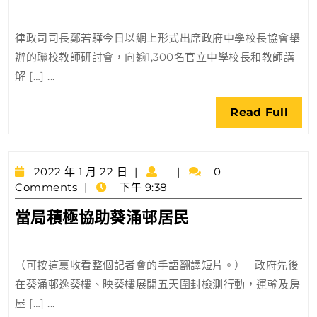
若
28
日
驊
律政司司長鄭若驊今日以網上形式出席政府中學校長協會舉
向
辦的聯校教師研討會，向逾1,300名官立中學校長和教師講
官
解 […] ...
校
教
Rea
Read Full
師
Full
闡
釋
2022
憲
2022 年 1 月 22 日
0
年
Comments
下午 9:38
制
1
秩
當
當局積極協助葵涌邨居民
月
序
局
22
日
積
（可按這裏收看整個記者會的手語翻譯短片。） 政府先後
極
在葵涌邨逸葵樓、映葵樓展開五天圍封檢測行動，運輸及房
協
屋 […] ...
助