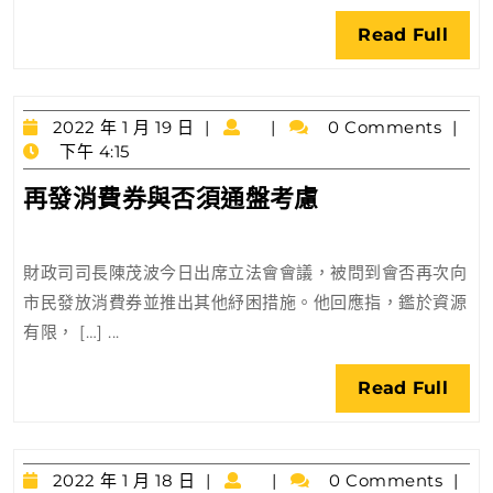
葵
Rea
Read Full
涌
Full
邨
居
2022
民
2022 年 1 月 19 日
0 Comments
年
下午 4:15
1
再
再發消費券與否須通盤考慮
月
發
19
日
消
財政司司長陳茂波今日出席立法會會議，被問到會否再次向
費
市民發放消費券並推出其他紓困措施。他回應指，鑑於資源
券
有限， […] ...
與
否
Rea
Read Full
須
Full
通
盤
2022
考
2022 年 1 月 18 日
0 Comments