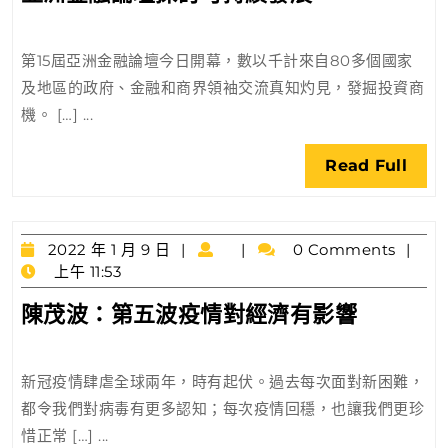
洲
10
日
金
第15屆亞洲金融論壇今日開幕，數以千計來自80多個國家
融
及地區的政府、金融和商界領袖交流真知灼見，發掘投資商
論
機。 […] ...
壇
探
Rea
Read Full
討
Full
可
持
2022
續
2022 年 1 月 9 日
0 Comments
年
上午 11:53
發
1
展
陳
陳茂波：第五波疫情對經濟有影響
月
茂
9
日
波：
新冠疫情肆虐全球兩年，時有起伏。過去每次面對新困難，
第
都令我們對病毒有更多認知；每次疫情回穩，也讓我們更珍
五
惜正常 […] ...
波