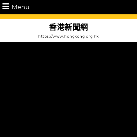
Skip
Menu
Menu
to
content
Skip
香港新聞網
to
https://www.hongkong.org.hk
Content