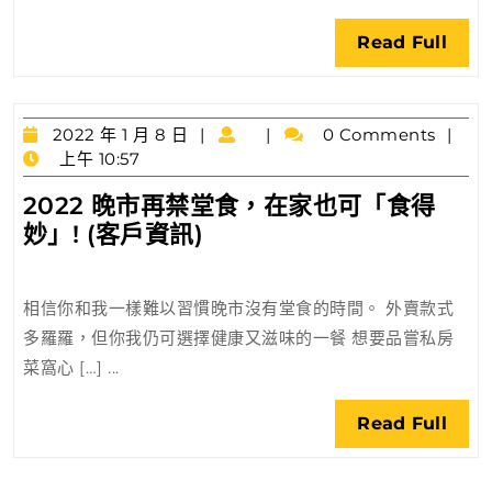
疫
Rea
Read Full
情
Full
對
經
2022
濟
2022 年 1 月 8 日
0 Comments
年
上午 10:57
有
1
影
2022 晚市再禁堂食，在家也可「食得
月
響
2022
妙」! (客戶資訊)
8
日
晚
市
相信你和我一樣難以習慣晚市沒有堂食的時間。 外賣款式
再
多羅羅，但你我仍可選擇健康又滋味的一餐 想要品嘗私房
禁
菜窩心 […] ...
堂
食，
Rea
Read Full
在
Full
家
也