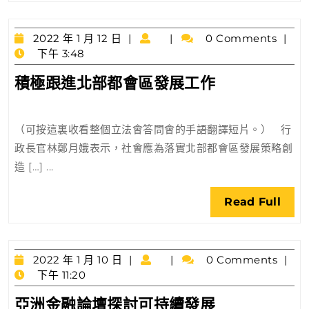
圖
則
2022
2022 年 1 月 12 日
0 Comments
年
下午 3:48
1
積
積極跟進北部都會區發展工作
月
極
12
日
跟
（可按這裏收看整個立法會答問會的手語翻譯短片。） 行
進
政長官林鄭月娥表示，社會應為落實北部都會區發展策略創
北
造 […] ...
部
都
Rea
Read Full
會
Full
區
發
2022
展
2022 年 1 月 10 日
0 Comments
年
下午 11:20
工
1
作
亞
亞洲金融論壇探討可持續發展
月