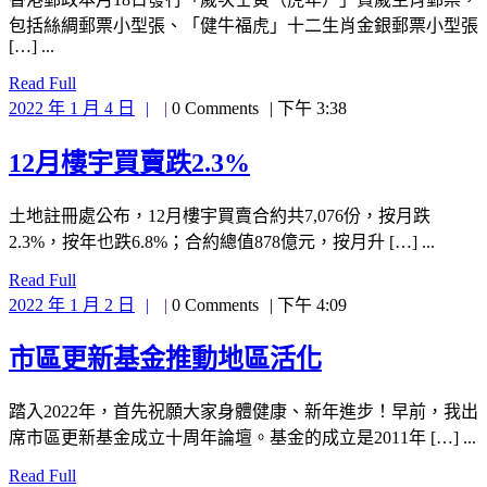
日
賀
包括絲綢郵票小型張、「健牛福虎」十二生肖金銀郵票小型張
[…] ...
歲
Read
Read Full
郵
Full
2022
2022 年 1 月 4 日
0 Comments
下午 3:38
年
票
1
12
12月樓宇買賣跌2.3%
月
月
月
4
中
土地註冊處公布，12月樓宇買賣合約共7,076份，按月跌
日
樓
2.3%，按年也跌6.8%；合約總值878億元，按月升 […] ...
發
宇
Read
Read Full
行
Full
2022
買
2022 年 1 月 2 日
0 Comments
下午 4:09
年
賣
1
市
市區更新基金推動地區活化
月
跌
2
區
2.3%
踏入2022年，首先祝願大家身體健康、新年進步！早前，我出
日
更
席市區更新基金成立十周年論壇。基金的成立是2011年 […] ...
新
Read
Read Full