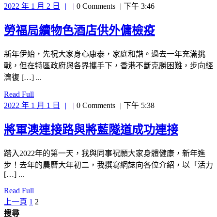
Full
2022
2022 年 1 月 2 日
0 Comments
下午 3:46
基
年
1
金
勞
勞福局續物色酒店供外傭檢疫
月
推
2
福
新年伊始，先祝大家身心康泰，家庭和諧。過去一年充滿挑
日
動
局
戰，但在特區政府與各界攜手下，香港不斷克勝困難，步向經
地
濟復 […] ...
續
區
Read
Read Full
物
Full
2022
2022 年 1 月 1 日
0 Comments
下午 5:38
活
色
年
1
化
將
將軍澳連接路與將藍隧道成功連接
酒
月
1
軍
店
踏入2022年的第一天，我與同事祝願大家身體健康，新年進
日
澳
供
步！去年的農曆大年初二，我撰寫網誌向各位介紹，以「活力
[…] ...
連
外
Read
Read Full
接
傭
Full
上一頁
1
2
文
路
搜尋
檢