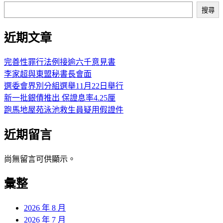
章
搜尋
與
疫
導
將
近期文章
覽
藍
完善性罪行法例接逾六千意見書
隧
李家超與東盟秘書長會面
道
選委會界別分組選舉11月22日舉行
新一批銀債推出 保證息率4.25厘
成
跑馬地屋苑泳池救生員疑用假證件
功
近期留言
連
接
尚無留言可供顯示。
彙整
2026 年 8 月
2026 年 7 月