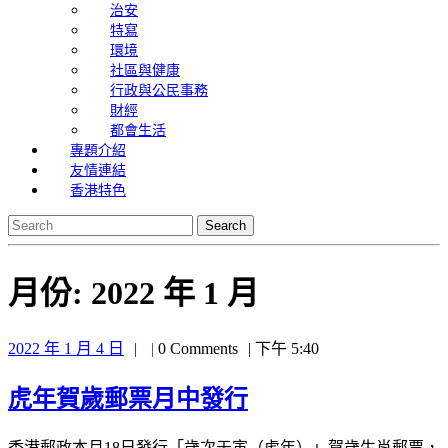
治安
特寫
環境
社區與健康
行政與公民事務
財經
都會生活
專題介紹
友情連結
香港特色
Search
for:
月份:
2022 年 1 月
2022
2022 年 1 月 4 日
0 Comments
下午 5:40
年
1
虎
虎年賀歲郵票月中發行
月
4
年
香港郵政本月18日發行「歲次壬寅（虎年）」賀歲生肖郵票，