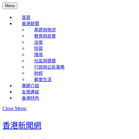
Skip
Menu
Menu
to
content
首頁
Skip
香港新聞
to
基建與物流
Content
教育與就業
治安
特寫
環境
社區與健康
行政與公民事務
財經
都會生活
專題介紹
友情連結
香港特色
Close
Close Menu
Menu
香港新聞網