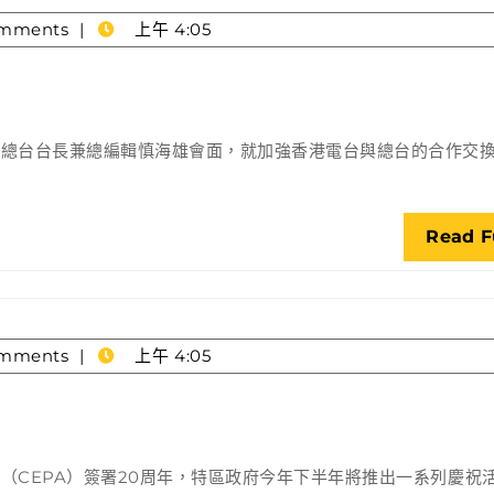
mments
上午 4:05
視總台台長兼總編輯慎海雄會面，就加強香港電台與總台的合作交
Read F
mments
上午 4:05
多
項
活
（CEPA）簽署20周年，特區政府今年下半年將推出一系列慶祝
動