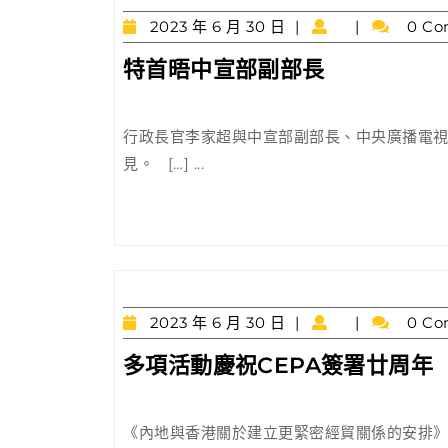
客
2023
2023 年 6 月 30 日
0 Co
料
年
增
特
特首晤中宣部副部長
6
首
月
30
晤
日
行政長官李家超與中宣部副部長、中央廣播電
中
見。 […] ...
宣
部
副
部
長
2023
2023 年 6 月 30 日
0 Co
年
多項活動慶祝CEPA簽署廿周年
6
月
30
日
《內地與香港關於建立更緊密經貿關係的安排》