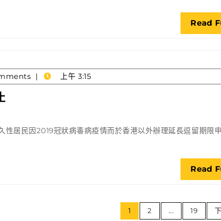
Read F
mments
上午 3:15
延
止
逗
留
久性居民因2019冠狀病毒病疫情而於香港以外辦理延長逗留期限
期
限
申
Read F
請
特
別
文
安
1
2
...
19