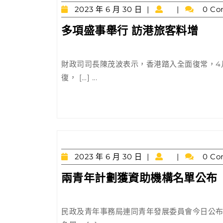
2023
2023 年 6 月 30 日
0 Co
年
多
多項盛事舉行 訪港旅客料增
6
項
月
30
盛
日
財政司司長陳茂波表示，香港踏入全面復常，4
事
復， […] ...
舉
行
訪
港
旅
客
2023
2023 年 6 月 30 日
0 Co
料
年
增
兩青年計劃獲資助機構名單公布
6
月
30
日
民政及青年事務局連同青年發展委員會今日公