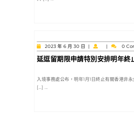
售
兩
幅
住
宅
用
2023
2023 年 6 月 30 日
0 Co
地
年
延逗留期限申請特別安排明年終
6
月
30
日
入境事務處公布，明年1月1日終止有關香港非永
[…] ...