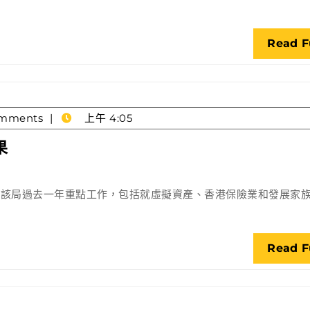
慶
祝
Read F
EPA
簽
署
廿
mments
上午 4:05
周
年
許
果
正
宇
顧該局過去一年重點工作，包括就虛擬資產、香港保險業和發展家
網
誌
回
Read F
顧
過
去
一