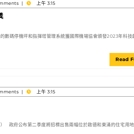
mments
上午 3:15
外
賞
停
獎
活
機
動
坪
的數碼停機坪和指揮塔管理系統獲國際機場協會頒發2023年科技
和
指
揮
Read F
塔
系
統
獲
mments
上午 3:15
科
技
創
新
獎
） 政府公布第二季度將招標出售兩幅位於啟德和東涌的住宅用