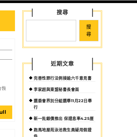
for:
搜尋
搜
尋
近期文章
完善性罪行法例接逾六千意見書
力恢
李家超與東盟秘書長會面
選委會界別分組選舉11月22日舉
行
Read
ull
新一批銀債推出 保證息率4.25厘
Full
跑馬地屋苑泳池救生員疑用假證
件