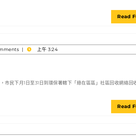
劃
獲
Read F
資
助
機
構
mments
上午 3:24
名
單
環
公
保
布
署
，市民下月1日至31日到環保署轄下「綠在區區」社區回收網絡回
下
月
推
Read F
出
回
收
額