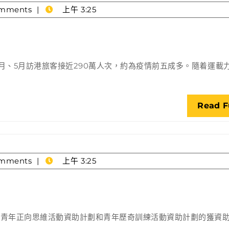
mments
上午 3:25
年
工
作
成
果
月、5月訪港旅客接近290萬人次，約為疫情前五成多。隨着運載
Read F
mments
上午 3:25
兩
青
年
布青年正向思維活動資助計劃和青年歷奇訓練活動資助計劃的獲資
計