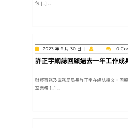
包 […] ...
C
2023
2023 年 6 月 30 日
0 Co
年
許正宇網誌回顧過去一年工作成
6
月
30
日
財經事務及庫務局局長許正宇在網誌撰文，回
室業務 […] ...