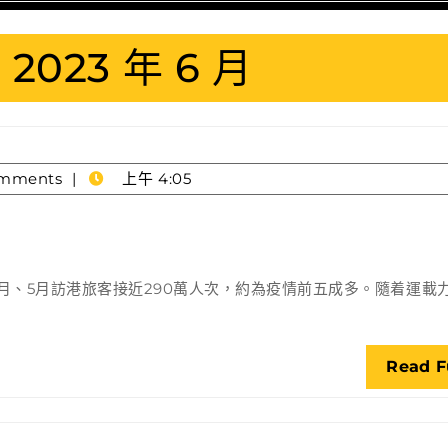
:
2023 年 6 月
mments
上午 4:05
月、5月訪港旅客接近290萬人次，約為疫情前五成多。隨着運載
Read F