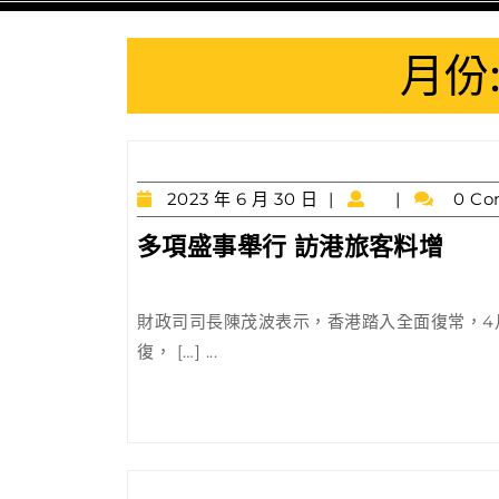
月份
2023
2023 年 6 月 30 日
0 Co
年
多
多項盛事舉行 訪港旅客料增
6
項
月
30
盛
日
財政司司長陳茂波表示，香港踏入全面復常，4
事
復， […] ...
舉
行
訪
港
旅