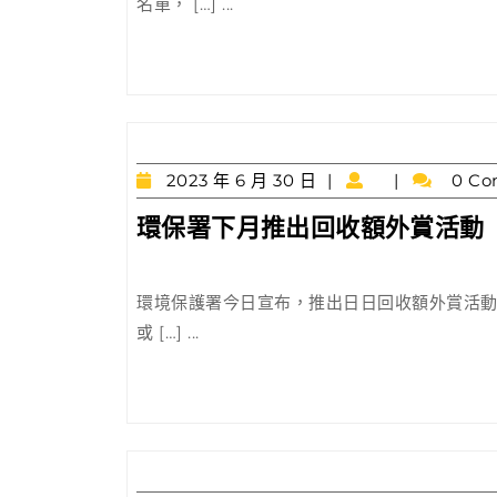
名單， […] ...
2023
2023 年 6 月 30 日
0 Co
年
環保署下月推出回收額外賞活動
6
月
30
日
環境保護署今日宣布，推出日日回收額外賞活動
或 […] ...