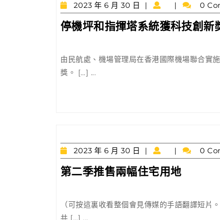
2023
2023 年 6 月 30 日
0 Co
年
停機坪和指揮塔系統獲科技創新
6
月
30
日
由民航處、機場管理局在香港國際機場聯合實施
獎。 […] ...
2023
2023 年 6 月 30 日
0 Co
年
第
第二季推售兩幅住宅用地
6
二
月
30
季
日
（可按這裏收看整個會見傳媒的手語翻譯短片。
推
共 […] ...