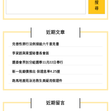
覽
state
搜
of
尋
the
industry
近期文章
完善性罪行法例接逾六千意見書
李家超與東盟秘書長會面
選委會界別分組選舉11月22日舉行
新一批銀債推出 保證息率4.25厘
跑馬地屋苑泳池救生員疑用假證件
近期留言