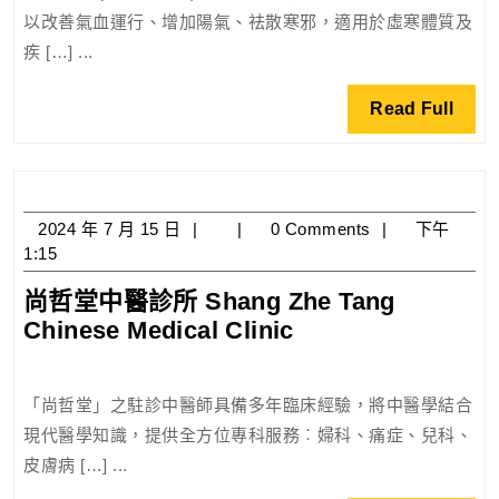
天
(專
貓
以改善氣血運行、增加陽氣、祛散寒邪，適用於虛寒體質及
灸
題
砂,
疾 […] ...
特
介
豆
早
紹)
腐
Read
Read Full
鳥
Full
砂,
優
貓
惠
抓
–
板,
2024
2024 年 7 月 15 日
0 Comments
下午
尚
年
免
1:15
哲
7
費
堂
尚哲堂中醫診所 Shang Zhe Tang
月
送
中
尚
Chinese Medical Clinic
15
貨,
醫
日
哲
唐
診
堂
樓,
所
「尚哲堂」之駐診中醫師具備多年臨床經驗，將中醫學結合
中
村
現代醫學知識，提供全方位專科服務︰婦科、痛症、兒科、
醫
屋,
皮膚病 […] ...
診
工