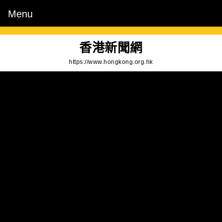
Skip
Menu
Menu
to
content
Skip
香港新聞網
to
https://www.hongkong.org.hk
Content