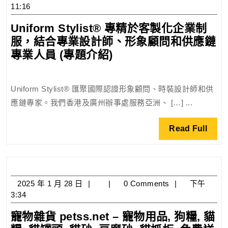
年
11:16
4
Uniform Stylist® 專精於客製化企業制
月
服，結合專業設計師、形象顧問和供應鏈
7
日
Uniform
專業人員 (專題介紹)
Stylist®
專
Uniform Stylist® 匯聚國際認證形象顧問、時裝設計師和供
精
應鏈專家。我們香港及廣州辦事處服務亞洲、 […] ...
於
客
Read
Read Full
製
Full
化
企
業
2025
2025 年 1 月 28 日
0 Comments
下午
制
年
3:34
服，
1
結
寵物雜貨 petss.net – 寵物用品, 狗糧, 貓
月
合
28