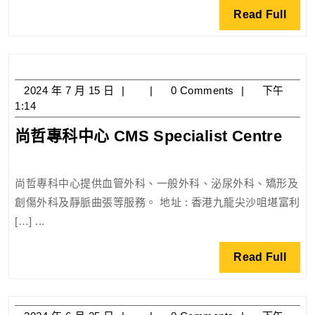
所
商
Read
Read Full
Shang
區,
Full
Zhe
網
Tang
店
Chinese
2024
2024 年 7 月 15 日
0 Comments
下午
Medical
年
1:14
Clinic
7
尚
尚哲專科中心 CMS Specialist Centre
月
哲
15
日
專
尚哲專科中心提供血管外科、一般外科、泌尿外科、矯形及
科
創傷外科及靜脈曲張等服務。 地址 : 香港九龍尖沙咀堪富利
中
[…] ...
心
CM
Read
Read Full
Spec
Full
Cent