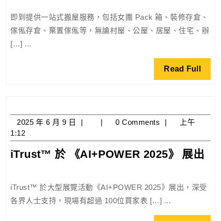
位，
日
搬
你
即到提供一站式搬屋服務，包括女團 Pack 箱、裝修存倉、
屋
中
傢俬存倉、棄置傢俬等，無論村屋、公屋、居屋、住宅、辦
咗
[…] ...
幾
多
Read
Read Full
Full
個？
轉
投
Aspire
2025
2025 年 6 月 9 日
0 Comments
上午
商
年
1:12
6
業
iT
iTrust™ 於 《AI+POWER 2025》 展出
月
戶
於
9
口
日
《A
全
iTrust™ 於大型展覽活動《AI+POWER 2025》展出，深受
20
攻
各界人士支持，現場有超過 100位買家表 […] ...
展
略
出