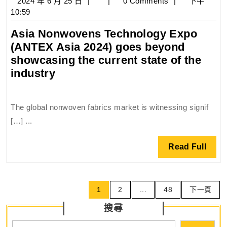
2024
2024 年 6 月 25 日
0 Comments
下午
年
10:59
6
Asia Nonwovens Technology Expo
月
(ANTEX Asia 2024) goes beyond
25
日
showcasing the current state of the
Asia
industry
Nonwovens
Technology
The global nonwoven fabrics market is witnessing signif
Expo
[…] ...
(ANTEX
Asia
Read
Read Full
2024)
Full
goes
beyond
文
showcasing
1
2
...
48
下一頁
章
the
搜尋
導
current