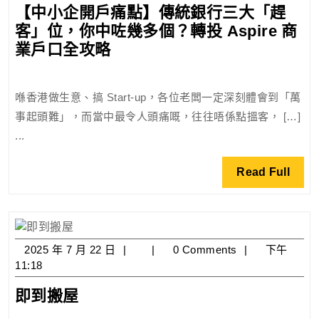
【中小企開戶痛點】傳統銀行三大「趕
月
客」位，你中咗幾多個？轉投 Aspire 商
11
日
【中
業戶口全攻略
小
企
喺香港做生意、搞 Start-up，各位老闆一定深刻體會到「萬
開
事起頭難」，而當中最令人頭痛嘅，往往唔係點搵客， […]
戶
...
痛
點】
Read
Read Full
傳
Full
統
銀
行
2025
2025 年 7 月 22 日
0 Comments
下午
三
年
11:18
大
7
「趕
即
即到搬屋
月
客」
到
22