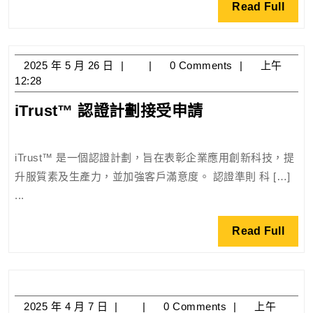
Read
Read Full
Full
2025
2025 年 5 月 26 日
0 Comments
上午
年
12:28
5
iTrust™
iTrust™ 認證計劃接受申請
月
認
26
日
證
iTrust™ 是一個認證計劃，旨在表彰企業應用創新科技，提
計
升服質素及生產力，並加強客戶滿意度。 認證準則 科 […]
劃
...
接
受
Read
Read Full
申
Full
請
2025
2025 年 4 月 7 日
0 Comments
上午