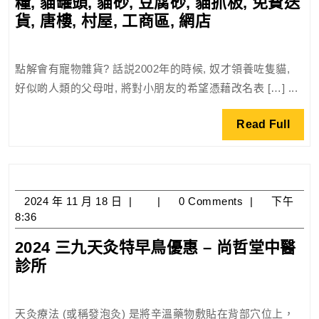
糧, 貓罐頭, 貓砂, 豆腐砂, 貓抓板, 免費送
專
日
寵
貨, 唐樓, 村屋, 工商區, 網店
業
物
設
雜
點解會有寵物雜貨? 話説2002年的時候, 奴才領養咗隻貓,
計
貨
師、
好似啲人類的父母咁, 將對小朋友的希望憑藉改名表 […] ...
petss.net
形
–
Read
象
Read Full
寵
Full
顧
物
問
用
和
品,
供
2024
2024 年 11 月 18 日
0 Comments
下午
狗
年
8:36
應
糧,
11
鏈
貓
2024 三九天灸特早鳥優惠 – 尚哲堂中醫
月
專
糧,
2024
診所
18
業
貓
日
三
人
罐
九
員
天灸療法 (或稱發泡灸) 是將辛溫藥物敷貼在背部穴位上，
頭,