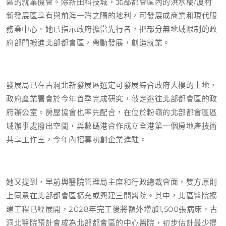
區的就業機會。除新田科技城，北部都會區內的洪水橋/厦村
新發展區享有與前海一灣之隔的地利，可發展成商業和現代服
務業中心。她已指示政府擔當先行者，把部分無地域限制的政
府部門搬進北部都會區，帶動發展，創造就業。
發展局已在古洞北新發展區選定可發展綜合政府大樓的土地，
政府產業署會於今年首季完成研究，敲定遷往北部都會區的政
府辦公室。房屋協會也率先配合，在位於粉嶺的北部都會區區
域辦事處撥出空間，與數碼港合作成立全港第一個房地產技術
共享工作室，今年內招募初創企業進駐。
她又提到，早前與醫院管理局主席和行政總裁會面，雙方原則
上同意在北部都會區擴充或興建三間醫院。其中，北區醫院擴
建工程已經展開，2028年完工後將額外增加1,500張病床。古
洞北醫院預計會成為北部都會區的中心醫院，初步估計最少提