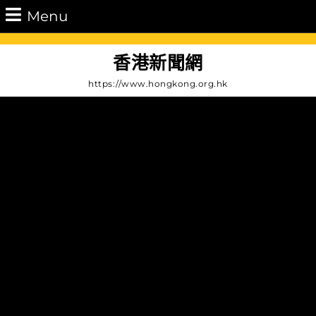
Skip
Menu
Menu
to
content
Skip
香港新聞網
to
https://www.hongkong.org.hk
Content