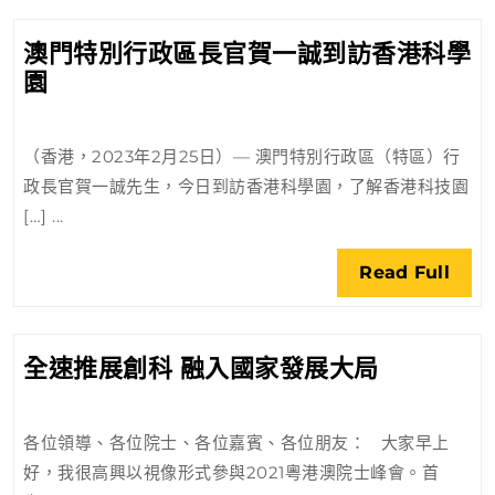
央
澳門特別行政區長官賀一誠到訪香港科學
支
澳
園
持
門
特
（香港，2023年2月25日）— 澳門特別行政區（特區）行
別
政長官賀一誠先生，今日到訪香港科學園，了解香港科技園
行
[…] ...
政
區
Rea
Read Full
長
Full
官
賀
全
全速推展創科 融入國家發展大局
一
速
誠
推
到
各位領導、各位院士、各位嘉賓、各位朋友： 大家早上
展
訪
好，我很高興以視像形式參與2021粵港澳院士峰會。首
創
香