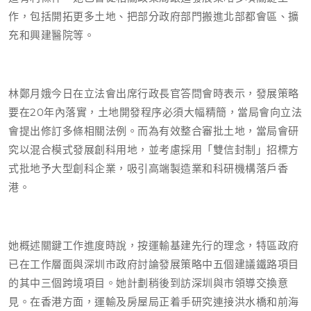
作，包括開拓更多土地、把部分政府部門搬進北部都會區、擴
充和興建醫院等。
林鄭月娥今日在立法會出席行政長官答問會時表示，發展策略
要在20年內落實，土地開發程序必須大幅精簡，當局會向立法
會提出修訂多條相關法例。而為有效整合審批土地，當局會研
究以混合模式發展創科用地，並考慮採用「雙信封制」招標方
式批地予大型創科企業，吸引高端製造業和科研機構落戶香
港。
她概述關鍵工作進度時說，按運輸基建先行的理念，特區政府
已在工作層面與深圳市政府討論發展策略中五個建議鐵路項目
的其中三個跨境項目。她計劃稍後到訪深圳與市領導交換意
見。在香港方面，運輸及房屋局正着手研究連接洪水橋和前海