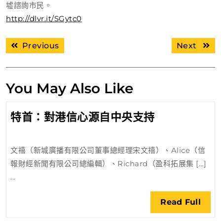
墟諮詢市民。
http://dlvr.it/SGytc0
文
Previous
Next
Previous
Next
章
post:
post:
導
覽
You May Also Like
特
特首：對港信心源自中央支持
首：
對
文禧（新城廣播有限公司董事總經理宋文禧）、Alice（信
港
報財經新聞有限公司總編輯）、Richard（盈科拓展集 […]
信
...
心
源
Rea
Read Full
自
Full
中