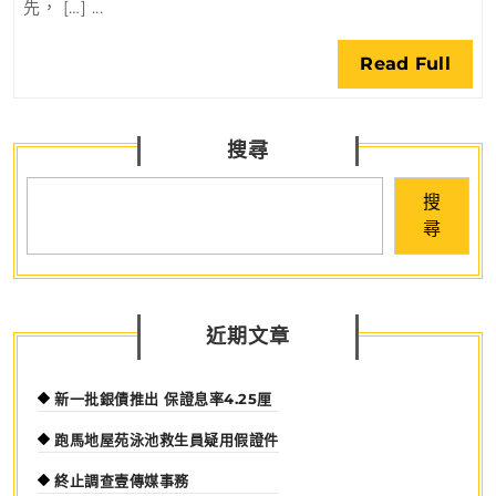
先， […] ...
科
港
融
科
Rea
Read Full
入
學
Full
國
園
家
搜尋
發
展
搜
大
尋
局
近期文章
新一批銀債推出 保證息率4.25厘
跑馬地屋苑泳池救生員疑用假證件
終止調查壹傳媒事務