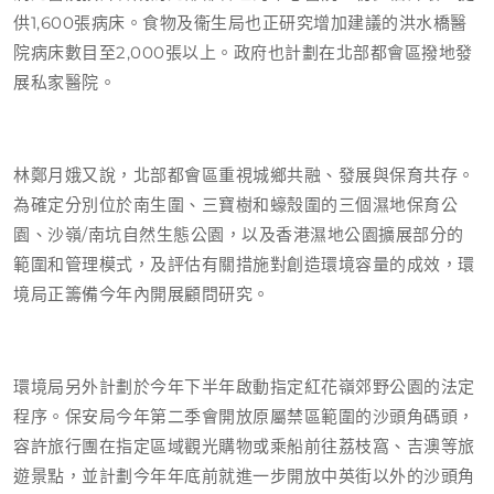
供1,600張病床。食物及衞生局也正研究增加建議的洪水橋醫
院病床數目至2,000張以上。政府也計劃在北部都會區撥地發
展私家醫院。
林鄭月娥又說，北部都會區重視城鄉共融、發展與保育共存。
為確定分別位於南生圍、三寶樹和蠔殼圍的三個濕地保育公
園、沙嶺/南坑自然生態公園，以及香港濕地公園擴展部分的
範圍和管理模式，及評估有關措施對創造環境容量的成效，環
境局正籌備今年內開展顧問研究。
環境局另外計劃於今年下半年啟動指定紅花嶺郊野公園的法定
程序。保安局今年第二季會開放原屬禁區範圍的沙頭角碼頭，
容許旅行團在指定區域觀光購物或乘船前往荔枝窩、吉澳等旅
遊景點，並計劃今年年底前就進一步開放中英街以外的沙頭角