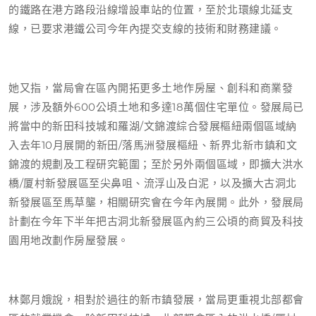
的鐵路在港方路段沿線增設車站的位置，至於北環線北延支
線，已要求港鐵公司今年內提交支線的技術和財務建議。
她又指，當局會在區內開拓更多土地作房屋、創科和商業發
展，涉及額外600公頃土地和多達18萬個住宅單位。發展局已
將當中的新田科技城和羅湖/文錦渡綜合發展樞紐兩個區域納
入去年10月展開的新田/落馬洲發展樞紐、新界北新市鎮和文
錦渡的規劃及工程研究範圍；至於另外兩個區域，即擴大洪水
橋/厦村新發展區至尖鼻咀、流浮山及白泥，以及擴大古洞北
新發展區至馬草壟，相關研究會在今年內展開。此外，發展局
計劃在今年下半年把古洞北新發展區內約三公頃的商貿及科技
園用地改劃作房屋發展。
林鄭月娥說，相對於過往的新市鎮發展，當局更重視北部都會