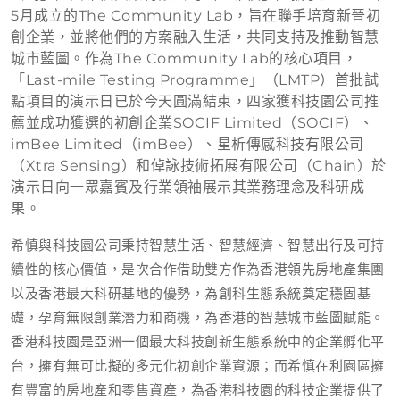
5月成立的The Community Lab，旨在聯手培育新晉初
創企業，並將他們的方案融入生活，共同支持及推動智慧
城市藍圖。作為The Community Lab的核心項目，
「Last-mile Testing Programme」（LMTP）首批試
點項目的演示日已於今天圓滿結束，四家獲科技園公司推
薦並成功獲選的初創企業SOCIF Limited（SOCIF）、
imBee Limited（imBee）、星析傳感科技有限公司
（Xtra Sensing）和倬詠技術拓展有限公司（Chain）於
演示日向一眾嘉賓及行業領袖展示其業務理念及科研成
果。
希慎與科技園公司秉持智慧生活、智慧經濟、智慧出行及可持
續性的核心價值，是次合作借助雙方作為香港領先房地產集團
以及香港最大科研基地的優勢，為創科生態系統奠定穩固基
礎，孕育無限創業潛力和商機，為香港的智慧城市藍圖賦能。
香港科技園是亞洲一個最大科技創新生態系統中的企業孵化平
台，擁有無可比擬的多元化初創企業資源；而希慎在利園區擁
有豐富的房地產和零售資產，為香港科技園的科技企業提供了