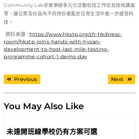
Community Lab亦會舉辦多元化活動包括工作坊及技術講座
等，讓公眾及社區內不同持份者能於日常生活中進一步感受科
技。
資料來源 :
https://www.hkstp.org/zh-hk/press-
room/hkstp-joins-hands-with-hysan-
development-to-host-last-mile-testing-
programme-cohort-1-demo-day
文
Previous
Next
Previous
Next
章
post:
post:
導
覽
You May Also Like
未
未達開班線學校仍有方案可選