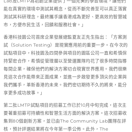
Lab及LMTP為初創企業提供了一個完美的學習環境，讓他們
能在真實的環境中測試其概念，從而不斷完善至可以真正落實
測試其科研理念，最終攜手讓香港成為更好、更高效的智慧城
市，方便市民生活，回饋和服務社會。」
香港科技園公司首席企業發展總監夏友正先生指出：「方案測
試（Solution Testing）是現實應用前的重要一步。在今次的
試點項目中，科技園及四間參與項目的園區公司一直和希慎保
持緊密合作，希慎從管理層以至營運團隊均花了很多時間指導
每間企業，確保他們的解決方案切合現實世界應用。我們很樂
見這次合作能帶來正面成果，並進一步啟發更多頂尖的企業與
我們攜手，革新香港的未來。我們密切期待不久的將來，能分
享更多成功故事。」
第二批LMTP試點項目的招募工作已於10月中旬完成，這次主
要著重招募可持續性和智慧生活方面的解決方案。這次招募收
集到80個創新方案，並已由The Community Lab團隊在評
核，預計評選結果將在今年第一季公佈。此外，The