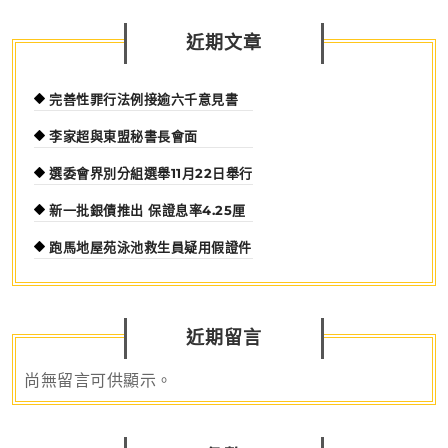
關
鍵
近期文章
完善性罪行法例接逾六千意見書
李家超與東盟秘書長會面
選委會界別分組選舉11月22日舉行
新一批銀債推出 保證息率4.25厘
跑馬地屋苑泳池救生員疑用假證件
近期留言
尚無留言可供顯示。