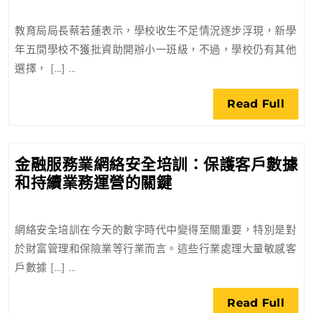
達
開
教育局局長蔡若蓮表示，學校收生不足情況逐步浮現，新學
班
年五間學校不獲批資助開辦小一班級，不過，學校仍有其他
線
選擇， […] ...
學
校
Rea
Read Full
仍
Full
有
方
金融服務業網絡安全培訓：保護客戶數據
案
金
和持續業務運營的關鍵
可
融
選
服
網絡安全培訓在今天的數字時代中變得至關重要，特別是對
務
於財富管理和保險業等行業而言。這些行業處理大量敏感客
業
戶數據 […] ...
網
絡
Rea
Read Full
安