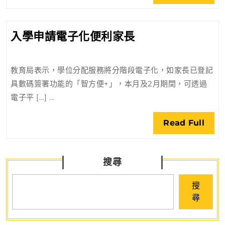
Full
全
培
入
入學申請電子化便利家長
訓：
學
保
申
護
教育局表示，學位分配服務將分階段電子化，如家長已登記
請
客
具數碼簽署功能的「智方便+」，本月及2月期間，可透過
電
戶
電子平 […] ...
子
數
化
據
Rea
Read Full
便
和
Full
利
持
家
續
搜尋
長
業
務
搜
運
尋
營
的