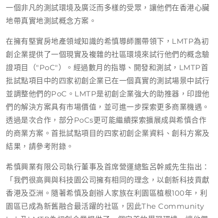
一個非凡的測試環境及廣泛而多樣的受眾，讓他們在香港心臟
地帶真實地測試概念方案。
在擁有堅實房地產領域知識的希慎導師團帶領下，LMTP為初
創企業提供了一個現實及複雜的社區環境來試行他們的概念驗
證項目（"PoC"）。經過數月的指導、開發和測試，LMTP首
批試點項目中的四家初創企業已在一個真實的測試場景中試行
並調整他們的PoC。LMTP是初創企業強大的助推器，印證他
們的解決方案具有市場價值，並可進一步探索更多商業機遇。
透過是次合作，部分PoCs更可能繼續探索擴展成與希慎合作
的商業方案。首批試點項目的四家初創企業資料、創科方案及
結果，請參考附錄。
希慎興業有限公司執行董事及首席營運總監呂幹威先生指出：
「我們很高興與科技園公司擁有相同的理念，以創新科技貢獻
香港及亞洲。隨著希慎及創辦人家族在利園區植根100年，利
園區已成為新舊融合最活躍的社區，因此The Community