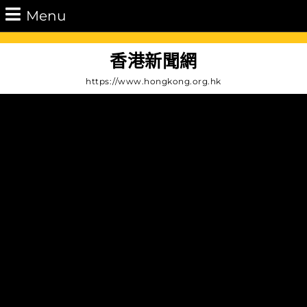
Skip
Menu
Menu
to
content
Skip
香港新聞網
to
https://www.hongkong.org.hk
Content