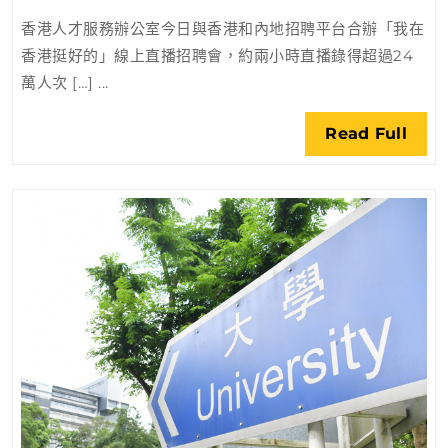
直
香港人才服務辦公室今日與香港和內地招聘平台合辦「我在
播
香港挺好的」線上直播招聘會，約兩小時直播錄得超過24
招
萬人次 […] ...
聘
會
Rea
Read Full
逾
Full
24
萬
人
次
觀
看