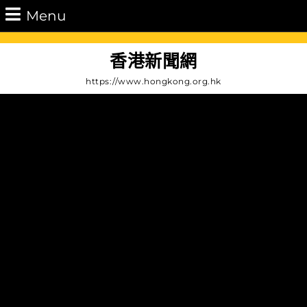
Skip
Menu
Menu
to
content
Skip
香港新聞網
to
https://www.hongkong.org.hk
Content