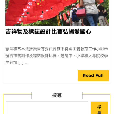
吉
吉祥物及標誌設計比賽弘揚愛國心
祥
物
憲法和基本法推廣督導委員會轄下愛國主義教育工作小組舉
及
辦吉祥物創作及標誌設計比賽，邀請中、小學和大專院校學
標
生參加 […] ...
誌
設
Rea
Read Full
計
Full
比
賽
搜尋
弘
揚
搜
愛
尋