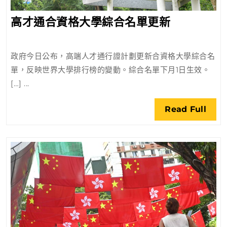
高
高才通合資格大學綜合名單更新
才
通
政府今日公布，高端人才通行證計劃更新合資格大學綜合名
合
單，反映世界大學排行榜的變動。綜合名單下月1日生效。
資
[…] ...
格
大
Rea
Read Full
學
Full
綜
合
名
單
更
新