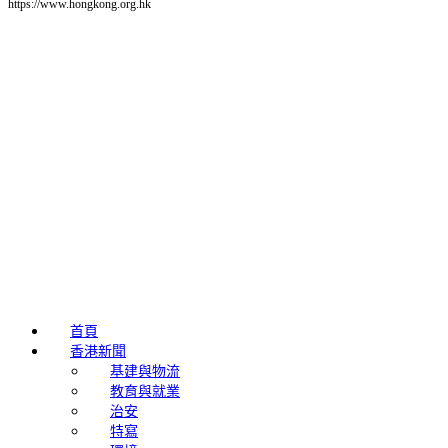
https://www.hongkong.org.hk
首頁
香港新聞
基建與物流
教育與就業
治安
特寫