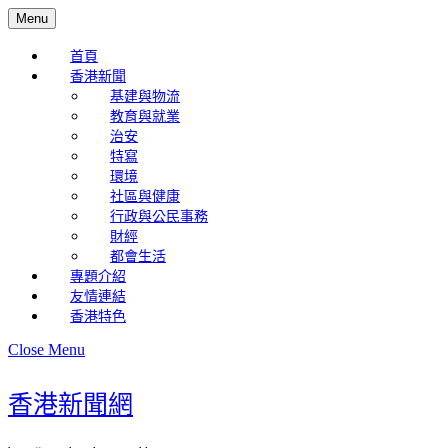
Skip
Menu
Menu
to
content
首頁
Skip
香港新聞
to
基建與物流
Content
教育與就業
治安
特寫
環境
社區與健康
行政與公民事務
財經
都會生活
專題介紹
友情連結
香港特色
Close
Close Menu
Menu
香港新聞網