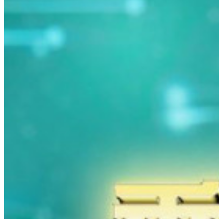
警
示
級
別
升
至
黑
色