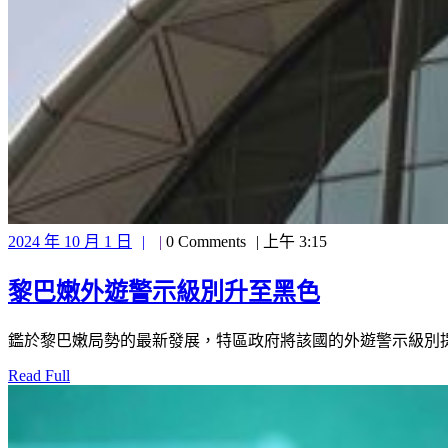
2024
2024 年 10 月 1 日
0 Comments
上午 3:15
年
10
黎
黎巴嫩外遊警示級別升至黑色
月
1
巴
鑑於黎巴嫩局勢的最新發展，特區政府將該國的外遊警示級別提升
日
嫩
Read
Read Full
外
Full
遊