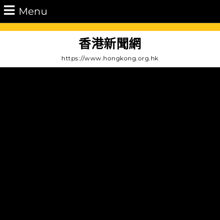
Skip
Menu
Menu
to
content
Skip
香港新聞網
to
https://www.hongkong.org.hk
Content