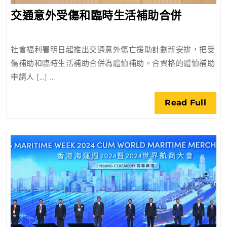
交
交通意外受傷和臨時生活補助合併
通
意
社會福利署明日起推出交通意外傷亡援助計劃新安排，把受
外
傷補助和臨時生活補助合併為體恤補助。合資格的體恤補助
受
申請人 […] ...
傷
和
Rea
Read Full
臨
Full
時
生
活
補
助
合
併