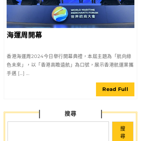
海
海運周開幕
運
周
香港海運周2024今日舉行開幕典禮，本屆主題為「航向綠
開
色未來」，以「香港高瞻遠航」為口號，展示香港航運業攜
幕
手邁 […] ...
Rea
Read Full
Full
搜尋
搜
尋