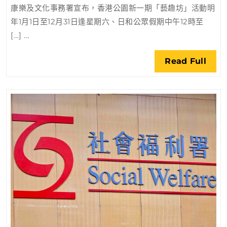
康樂及文化事務署宣布，香港公園新一期「藝趣坊」活動明
園
年1月1日至12月31日逢星期六、日和公眾假期中午12時至
藝
[…] ...
趣
坊
Rea
Read Full
周
Full
一
登
場