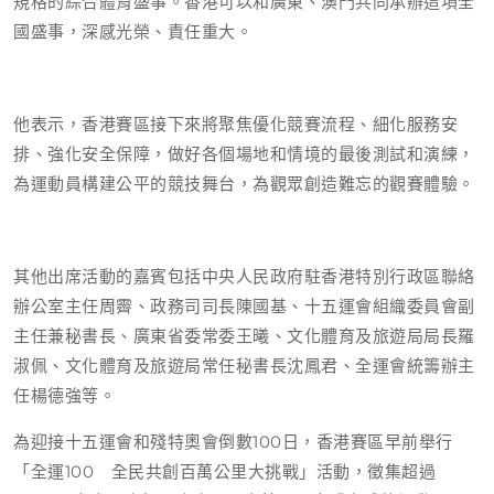
規格的綜合體育盛事。香港可以和廣東、澳門共同承辦這項全
國盛事，深感光榮、責任重大。
他表示，香港賽區接下來將聚焦優化競賽流程、細化服務安
排、強化安全保障，做好各個場地和情境的最後測試和演練，
為運動員構建公平的競技舞台，為觀眾創造難忘的觀賽體驗。
其他出席活動的嘉賓包括中央人民政府駐香港特別行政區聯絡
辦公室主任周霽、政務司司長陳國基、十五運會組織委員會副
主任兼秘書長、廣東省委常委王曦、文化體育及旅遊局局長羅
淑佩、文化體育及旅遊局常任秘書長沈鳳君、全運會統籌辦主
任楊德強等。
為迎接十五運會和殘特奧會倒數100日，香港賽區早前舉行
「全運100 全民共創百萬公里大挑戰」活動，徵集超過