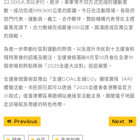
22,000人次以步行、跑步、單車等不同方式完成的運動里
數，成功完成999,900公里的距離。今日在活動現場，各政府
部門代表、運動員、義工、合作夥伴、贊助機構代表等在主禮
嘉賓見證下，合力衝線完成最後100公里，圓滿達成百萬公里
的挑戰。
為進一步帶動社區對運動的熱情，以及提升市民對十五運會和
殘特奧會的認識及關注，全運會統籌辦8月至10月會在全港19
個商場和熱點舉辦「
2025全運大派對
」巡迴展覽。
全運會統籌辦並推出「
全運GOAL全城GO
」擴增實境（AR）
體驗活動，市民即日起可以透過「2025全運會香港賽區官方
小程式」或香港賽區專題網站連接至活動主頁，跟隨電子地圖
走訪場館及周邊的特色地標。
文
Previous
Next
Previous
Next
章
post:
post:
導
健康
社區
香港新聞