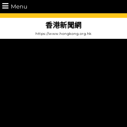
Skip
Menu
Menu
to
content
Skip
香港新聞網
to
https://www.hongkong.org.hk
Content