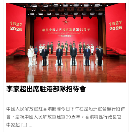
行
交
流
會
李
李家超出席駐港部隊招待會
家
超
中國人民解放軍駐香港部隊今日下午在昂船洲軍營舉行招待
出
會，慶祝中國人民解放軍建軍99周年。香港特區行政長官
席
李家超 […] ...
駐