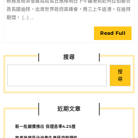
商務及經濟發展局局長丘應樺明日下午離港前赴阿拉伯聯合
赴
酋長國迪拜，出席世界政府高峰會，周三上午返港。在迪拜
迪
期間， […] ...
拜
出
Rea
Read Full
席
Full
世
界
搜尋
政
府
搜
高
尋
峰
會
近期文章
新一批銀債推出 保證息率4.25厘
跑馬地屋苑泳池救生員疑用假證件