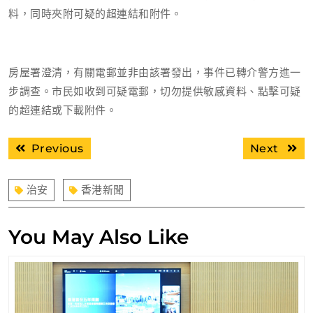
料，同時夾附可疑的超連結和附件。
房屋署澄清，有關電郵並非由該署發出，事件已轉介警方進一
步調查。市民如收到可疑電郵，切勿提供敏感資料、點擊可疑
的超連結或下載附件。
文
Previous
Next
Previous
Next
章
post:
post:
導
治安
香港新聞
覽
You May Also Like