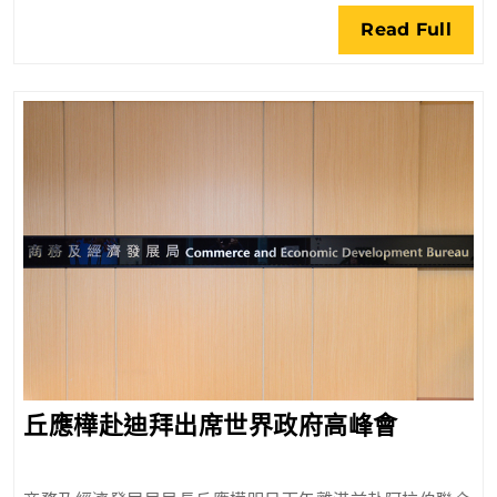
港
Rea
Read Full
部
Full
隊
招
待
會
丘
丘應樺赴迪拜出席世界政府高峰會
應
樺