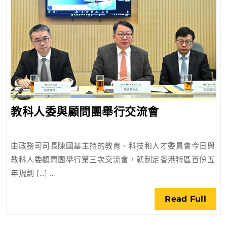
教
教科人委與顧問團舉行交流會
科
人
由政務司司長陳國基主持的教育、科技和人才委員會今日與
委
教科人委顧問團舉行第三次交流會，就制定香港特區首份五
與
年規劃 […] ...
顧
問
Rea
Read Full
團
Full
舉