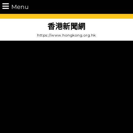
Skip
Menu
Menu
to
content
Skip
香港新聞網
to
https://www.hongkong.org.hk
Content