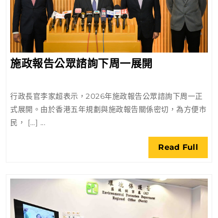
施
施政報告公眾諮詢下周一展開
政
報
行政長官李家超表示，2026年施政報告公眾諮詢下周一正
告
式展開。由於香港五年規劃與施政報告關係密切，為方便市
公
民， […] ...
眾
諮
Rea
Read Full
詢
Full
下
周
一
展
開