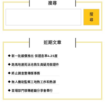
搜尋
搜
尋
近期文章
新一批銀債推出 保證息率4.25厘
跑馬地屋苑泳池救生員疑用假證件
終止調查壹傳媒事務
無人機助監察工地熱工序和熱源
首場部門領導經驗分享會舉行