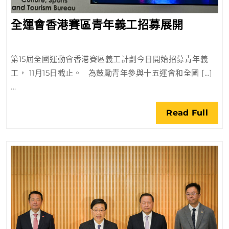
全
全運會香港賽區青年義工招募展開
運
會
第15屆全國運動會香港賽區義工計劃今日開始招募青年義
香
工， 11月15日截止。 為鼓勵青年參與十五運會和全國 […]
港
...
賽
區
Rea
Read Full
青
Full
年
義
工
招
募
展
開