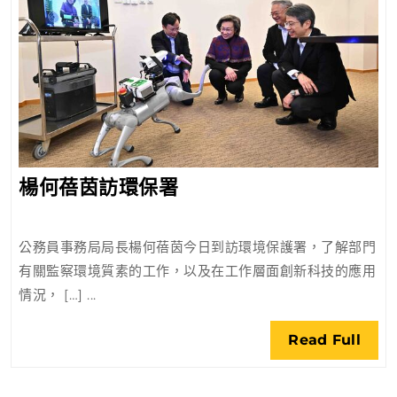
楊
楊何蓓茵訪環保署
何
蓓
公務員事務局局長楊何蓓茵今日到訪環境保護署，了解部門
茵
有關監察環境質素的工作，以及在工作層面創新科技的應用
訪
情況， […] ...
環
保
Rea
Read Full
署
Full