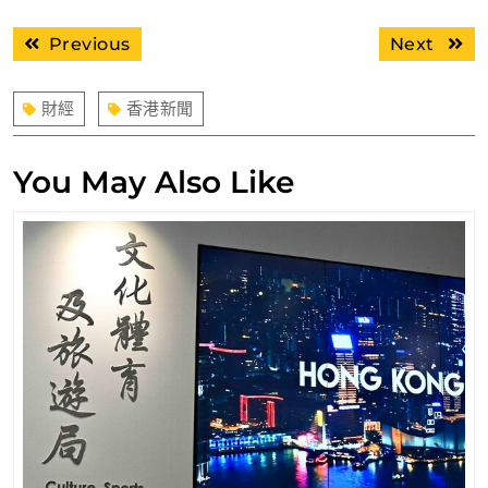
文
Previous
Next
Previous
Next
章
post:
post:
導
財經
香港新聞
覽
You May Also Like