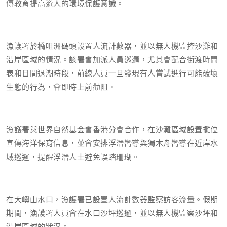
傳教育提高遊人的環境保護意識。
漁護署於橋咀洲碼頭設置人流計數器，並以無人機監控沙灘和
沿岸區域的情況。該署會加派人員巡邏，尤其會配合街渡時間
表和日間退潮時段，前線人員一旦發現有人嘗試進行可能破壞
生態的行為，會即時上前勸阻。
漁護署與世界自然基金會香港分會合作，在沙灘區域設置攤位
宣傳海洋保育信息，並會安排浮潛嚮導與獨木舟嚮導在近岸水
域巡邏，提醒浮潛人士避免誤踏珊瑚。
在大嶼山水口，漁護署已設置人流計數器監察訪客流量。假期
期間，漁護署人員會在水口沙坪巡邏，並以無人機監察沙坪和
沿岸區域的狀況。