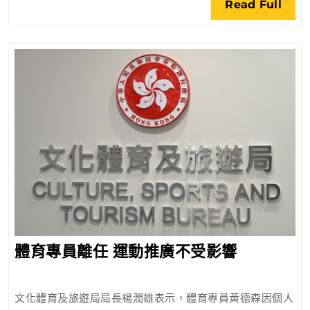
Rea
Read Full
香
Full
港
法
律
服
務
體
體育專員離任 運動推廣不受影響
育
專
文化體育及旅遊局局長楊潤雄表示，體育專員黃德森因個人
員