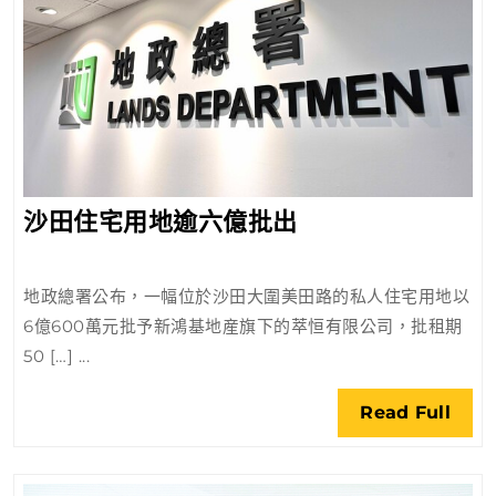
沙
沙田住宅用地逾六億批出
田
住
地政總署公布，一幅位於沙田大圍美田路的私人住宅用地以
宅
6億600萬元批予新鴻基地産旗下的萃恒有限公司，批租期
用
50 […] ...
地
逾
Rea
Read Full
六
Full
億
批