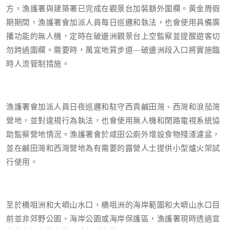
方，漁護署與建築署已完成在觀景台加裝額外圍欄。黃金周假
期期間，漁護署會加派人員每日巡邏和執法，也會使用具備廣
播功能的無人機，定時在破邊洲觀景台上空監察並提醒遊客切
勿跨過圍欄。需要時，萬宜地質步道—破邊洲段入口將實施臨
時人流管制措施。
漁護署會加派人員日夜巡邏和駐守西貢鹹田灣、西灣和浪茄灣
營地，並對違規行為執法，也會使用無人機和閉路電視系統協
助監察營地情況。漁護署會於咸田公廁外增設食物殘渣濾盆，
並在鹹田灣和西灣營地為有需要的露營人士提供小型爐火架試
行使用。
至於橋咀洲和大嶼山水口，橋咀洲的海岸範圍和大嶼山水口目
前並非郊野公園、海岸公園或海岸保護區，漁護署現時透過宣