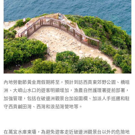
內地勞動節黃金周假期將至，預計到訪西貢東郊野公園、橋咀
洲、大嶼山水口的遊客明顯增加，​漁農自然護理署提前
部署
，
加強管理，包括在破邊洲觀景台加設圍欄、加派人手巡邏和駐
守西貢鹹田灣、西灣和浪茄灣營地等。
在萬宜水庫東壩，為避免遊客走近破邊洲觀景台以外的危險地