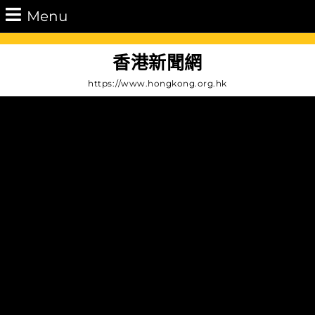
Skip
Menu
Menu
to
content
Skip
香港新聞網
to
https://www.hongkong.org.hk
Content