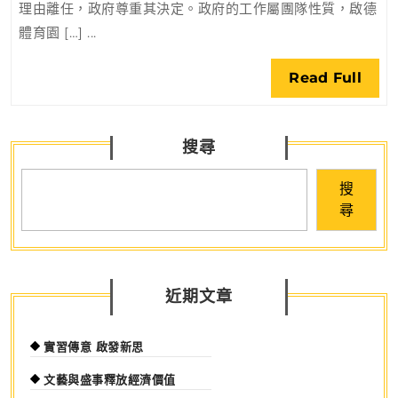
理由離任，政府尊重其決定。政府的工作屬團隊性質，啟德
離
體育園 […] ...
任
運
Rea
Read Full
動
Full
推
廣
搜尋
不
受
搜
影
尋
響
近期文章
實習傳意 啟發新思
文藝與盛事釋放經濟價值