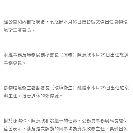
經公開和內部招聘後，袁旭健本月16日接替吳文傑出任食物環
境衞生署署長。
財經事務及庫務局副秘書長（庫務）陳慧欣本月25日出任旅遊
事務專員。
食物環境衞生署副署長（環境衞生）姚繼卓本月29日出任駐京
辦主任，接替退休的鄭偉源。
對於陳潔玲、陳慧欣和姚繼卓的任命，公務員事務局局長楊何
蓓茵表示，涉及是次調動的同事均為資深政務主任，具備出色