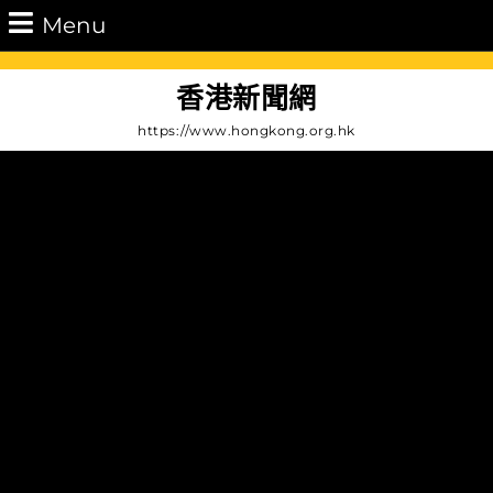
Skip
Menu
Menu
to
content
Skip
香港新聞網
to
https://www.hongkong.org.hk
Content