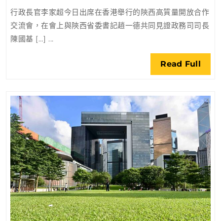
超
行政長官李家超今日出席在香港舉行的陝西高質量開放合作
見
交流會，在會上與陝西省委書記趙一德共同見證政務司司長
證
陳國基 […] ...
陝
港
Rea
Read Full
簽
Full
署
多
份
合
作
協
議