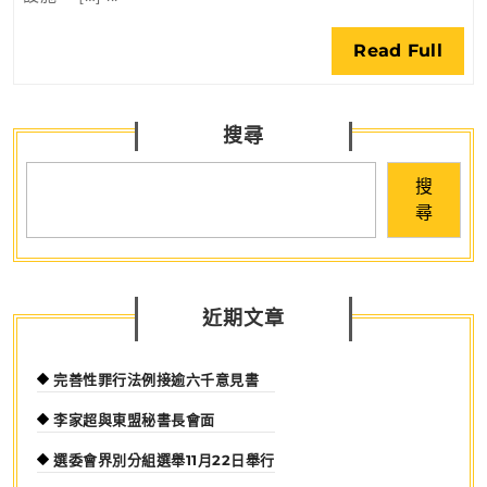
海
運
Rea
Read Full
航
Full
空
業
搜尋
實
習
搜
計
尋
劃
近期文章
完善性罪行法例接逾六千意見書
李家超與東盟秘書長會面
選委會界別分組選舉11月22日舉行