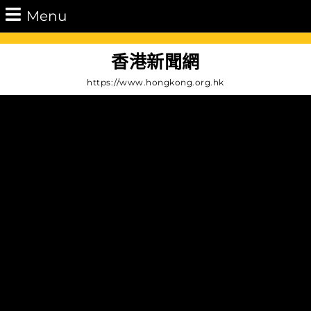
Skip
Menu
Menu
to
content
Skip
香港新聞網
to
https://www.hongkong.org.hk
Content