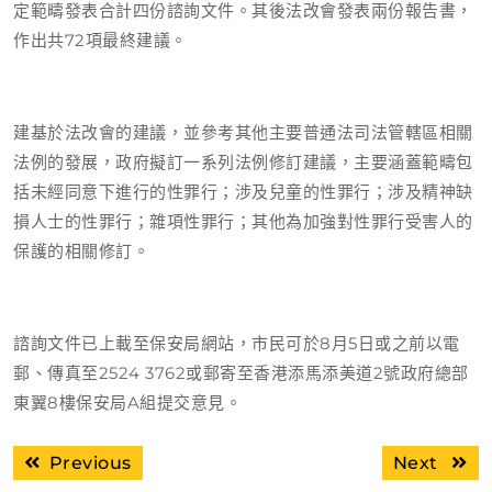
定範疇發表合計四份諮詢文件。其後法改會發表兩份報告書，
作出共72項最終建議。
建基於法改會的建議，並參考其他主要普通法司法管轄區相關
法例的發展，政府擬訂一系列法例修訂建議，主要涵蓋範疇包
括未經同意下進行的性罪行；涉及兒童的性罪行；涉及精神缺
損人士的性罪行；雜項性罪行；其他為加強對性罪行受害人的
保護的相關修訂。
諮詢文件已上載至保安局
網站
，市民可於8月5日或之前以
電
郵
、傳真至2524 3762或郵寄至香港添馬添美道2號政府總部
東翼8樓保安局A組提交意見。
文
Previous
Next
Previous
Next
章
post:
post: