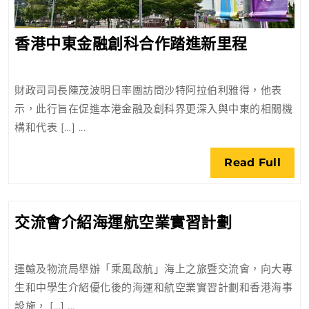
香
香港中東金融創科合作踏進新里程
港
中
財政司司長陳茂波明日率團訪問沙特阿拉伯利雅得，他表
東
示，此行旨在促進本港金融及創科界更深入與中東的相關機
金
構和代表 […] ...
融
創
Rea
Read Full
科
Full
合
作
交
交流會介紹海運航空業實習計劃
踏
流
進
會
新
運輸及物流局舉辦「乘風啟航」海上之旅暨交流會，向大專
介
里
生和中學生介紹優化後的海運和航空業實習計劃和香港海事
紹
程
設施， […] ...