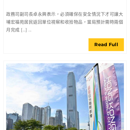
署
讓
政務司副司長卓永興表示，必須確保在安全情況下才可讓大
宏
埔宏福苑居民返回單位視察和收拾物品，當局預計需時兩個
福
月完成 […] ...
苑
居
Rea
Read Full
民
Full
返
回
單
位
視
察