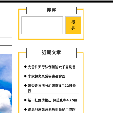
for:
搜尋
搜
尋
近期文章
完善性罪行法例接逾六千意見書
李家超與東盟秘書長會面
選委會界別分組選舉11月22日舉
行
新一批銀債推出 保證息率4.25厘
跑馬地屋苑泳池救生員疑用假證