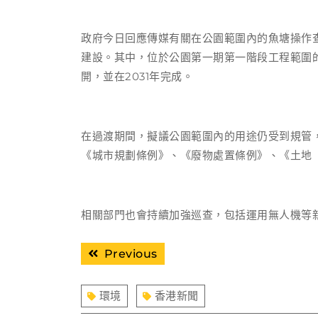
政府今日回應傳媒有關在公園範圍內的魚塘操作
建設。其中，位於公園第一期第一階段工程範圍
開，並在2031年完成。
在過渡期間，擬議公園範圍內的用途仍受到規管
《城市規劃條例》、《廢物處置條例》、《土地
相關部門也會持續加強巡查，包括運用無人機等
文
Previous
Previous
章
post:
導
環境
香港新聞