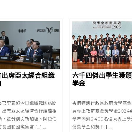
首出席亞太經合組織
六千四傑出學生獲頒
特
六
動
學金
首
千
出
四
長官李家超今日繼續韓國訪問
香港特別行政區政府獎學基金
席
傑
，出席亞太區經濟合作組織相
資專上教育基金獎學金2024至
亞
出
動，並分別與新加坡、阿拉伯
學年向逾6,400名優秀專上
太
學
長國和國際貨幣 […] ...
發獎學金和獎 […] ...
經
生