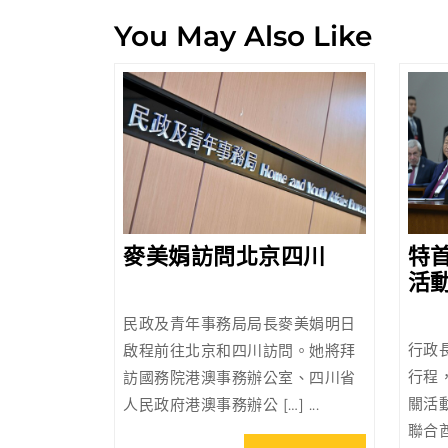
覽
You May Also Like
麥
麥美娟訪問北京四川
特
美
活
娟
民政及青年事務局局長麥美娟明日
訪
行政
啟程前往北京和四川訪問。她將拜
問
行程
訪國務院港澳事務辦公室、四川省
北
關活
人民政府港澳事務辦公 […] ...
京
聯合酋
四