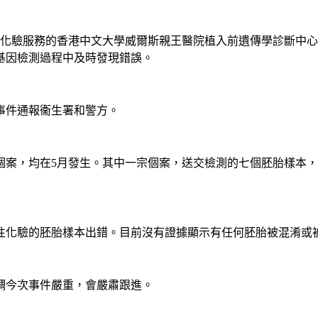
供化驗服務的香港中文大學威爾斯親王醫院植入前遺傳學診斷中
基因檢測過程中及時發現錯誤。
事件通報衞生署和警方。
個案，均在5月發生。其中一宗個案，送交檢測的七個胚胎樣本
往化驗的胚胎樣本出錯。目前沒有證據顯示有任何胚胎被混淆或
調今次事件嚴重，會嚴肅跟進。